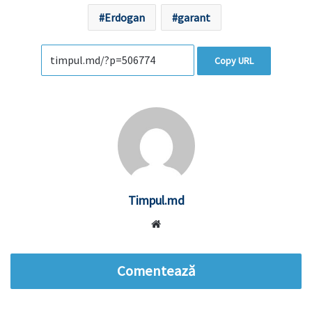
Erdogan
garant
Copy URL
Timpul.md
Website
Comentează