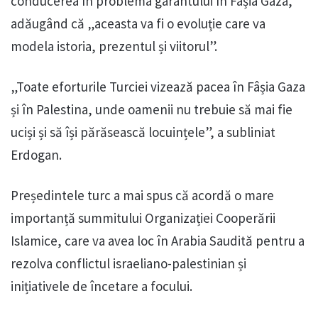
conducerea în problema garantului în Fâșia Gaza,
adăugând că „aceasta va fi o evoluție care va
modela istoria, prezentul și viitorul”.
„Toate eforturile Turciei vizează pacea în Fâșia Gaza
și în Palestina, unde oamenii nu trebuie să mai fie
uciși și să își părăsească locuințele”, a subliniat
Erdogan.
Președintele turc a mai spus că acordă o mare
importanță summitului Organizației Cooperării
Islamice, care va avea loc în Arabia Saudită pentru a
rezolva conflictul israeliano-palestinian și
inițiativele de încetare a focului.