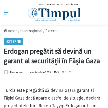
Meniu
Acasă
/
Internațional
/
Externe
EXTERNE
Erdogan pregătit să devină un
garant al securității în Fâșia Gaza
Timpul.md
4 noiembrie 2023
3
1.162
Turcia este pregătită să devină o țară garant al
Fâșiei Gaza dacă apare o astfel de situație, declară
președintele turc Recep Tayyip Erdogan într-un