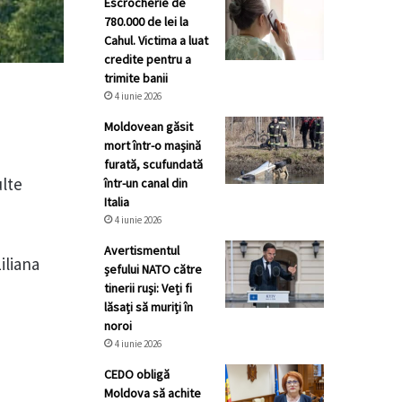
Escrocherie de
780.000 de lei la
Cahul. Victima a luat
credite pentru a
trimite banii
4 iunie 2026
Moldovean găsit
mort într-o mașină
furată, scufundată
ulte
într-un canal din
Italia
4 iunie 2026
Avertismentul
iliana
șefului NATO către
tinerii ruși: Veți fi
lăsați să muriți în
noroi
4 iunie 2026
CEDO obligă
Moldova să achite