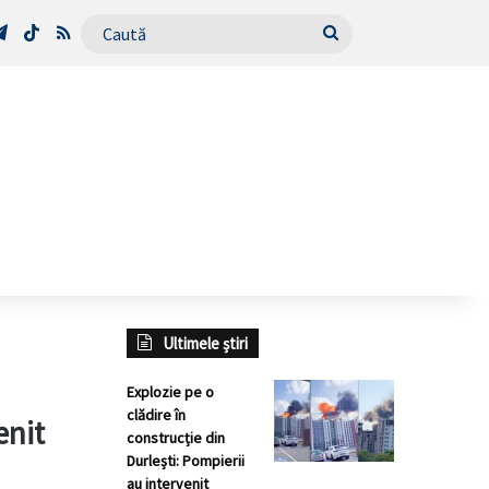
Tube
Telegram
TikTok
RSS
Caută
Ultimele știri
Explozie pe o
clădire în
enit
construcție din
Durlești: Pompierii
au intervenit