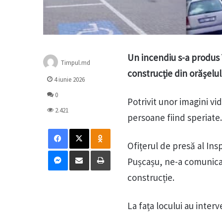
Un incendiu s-a produs î
Timpul.md
construcție din orășelul
4 iunie 2026
0
Potrivit unor imagini vi
2.421
persoane fiind speriate.
Facebook
X
Odnoklassniki
Ofițerul de presă al Ins
Messenger
Distribuie prin mail
Tipărește
Pușcașu, ne-a comunicat 
construcție.
La fața locului au inter