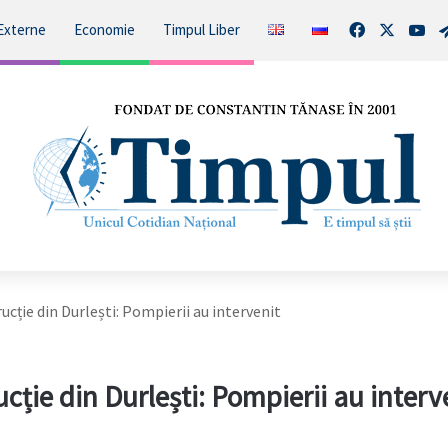
Facebook
X
You
Externe
Economie
Timpul Liber
rucție din Durlești: Pompierii au intervenit
ucție din Durlești: Pompierii au interv