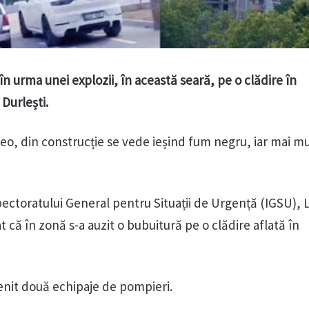
n urma unei explozii, în această seară, pe o clădire în
 Durlești.
deo, din construcție se vede ieșind fum negru, iar mai m
pectoratului General pentru Situații de Urgență (IGSU), L
că în zonă s-a auzit o bubuitură pe o clădire aflată în
venit două echipaje de pompieri.