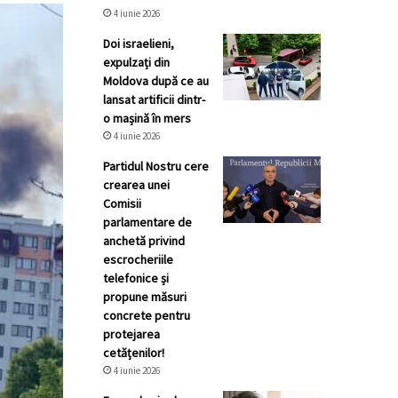
4 iunie 2026
Doi israelieni,
expulzați din
Moldova după ce au
lansat artificii dintr-
o mașină în mers
4 iunie 2026
Partidul Nostru cere
crearea unei
Comisii
parlamentare de
anchetă privind
escrocheriile
telefonice și
propune măsuri
concrete pentru
protejarea
cetățenilor!
4 iunie 2026