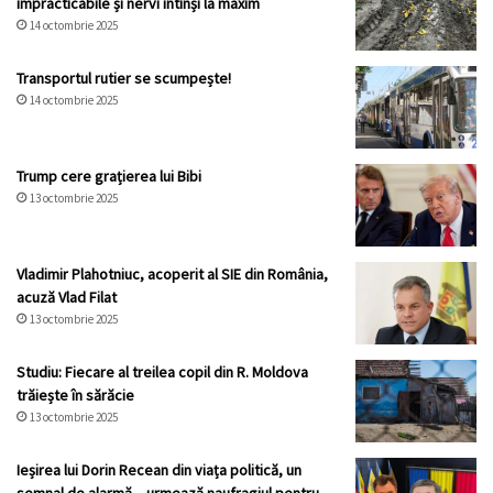
impracticabile și nervi întinși la maxim
14 octombrie 2025
Transportul rutier se scumpește!
14 octombrie 2025
Trump cere grațierea lui Bibi
13 octombrie 2025
Vladimir Plahotniuc, acoperit al SIE din România,
acuză Vlad Filat
13 octombrie 2025
Studiu: Fiecare al treilea copil din R. Moldova
trăiește în sărăcie
13 octombrie 2025
Ieșirea lui Dorin Recean din viața politică, un