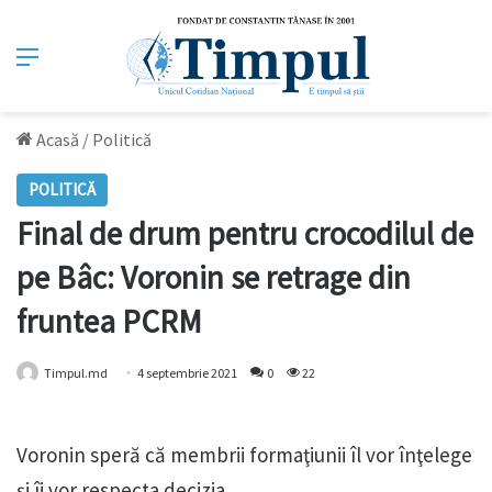
Meniu
Acasă
/
Politică
POLITICĂ
Final de drum pentru crocodilul de
pe Bâc: Voronin se retrage din
fruntea PCRM
Timpul.md
4 septembrie 2021
0
22
Voronin speră că membrii formaţiunii îl vor înţelege
și îi vor respecta decizia.