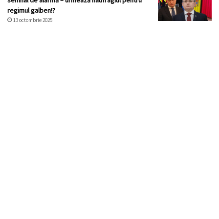
semnal de alarmă – urmează naufragiul pentru
regimul galben!?
13 octombrie 2025