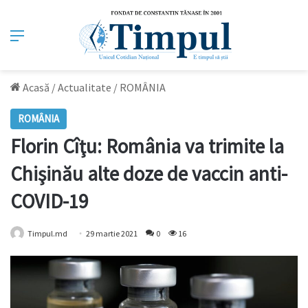
Meniu
Acasă
/
Actualitate
/
ROMÂNIA
ROMÂNIA
Florin Cîţu: România va trimite la
Chişinău alte doze de vaccin anti-
COVID-19
Timpul.md
29 martie 2021
0
16