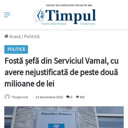
Meniu
Acasă
/
Politică
POLITICĂ
Fostă șefă din Serviciul Vamal, cu
avere nejustificată de peste două
milioane de lei
Timpul.md
23 decembrie 2025
0
401