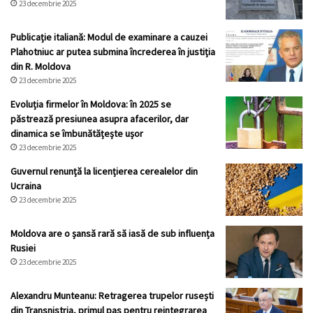
23 decembrie 2025
Publicație italiană: Modul de examinare a cauzei
Plahotniuc ar putea submina încrederea în justiția
din R. Moldova
23 decembrie 2025
Evoluția firmelor în Moldova: în 2025 se
păstrează presiunea asupra afacerilor, dar
dinamica se îmbunătățește ușor
23 decembrie 2025
Guvernul renunță la licențierea cerealelor din
Ucraina
23 decembrie 2025
Moldova are o șansă rară să iasă de sub influența
Rusiei
23 decembrie 2025
Alexandru Munteanu: Retragerea trupelor rusești
din Transnistria, primul pas pentru reintegrarea