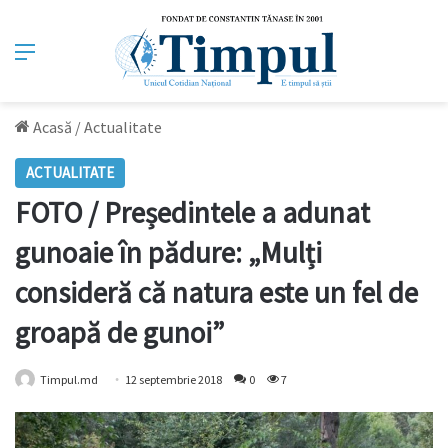
Meniu
Acasă
/
Actualitate
ACTUALITATE
FOTO / Președintele a adunat
gunoaie în pădure: „Mulți
consideră că natura este un fel de
groapă de gunoi”
Timpul.md
12 septembrie 2018
0
7