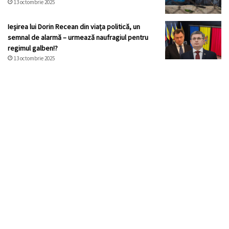
13 octombrie 2025
Ieșirea lui Dorin Recean din viața politică, un
semnal de alarmă – urmează naufragiul pentru
regimul galben!?
13 octombrie 2025