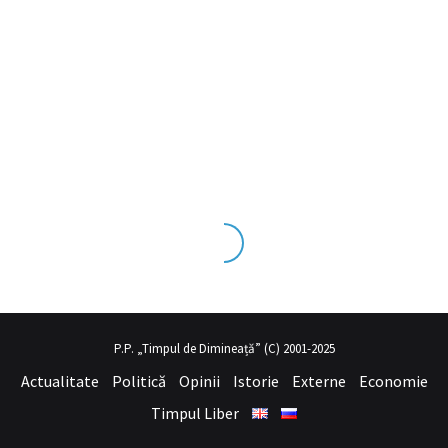
ks tecrübesinin ve üst
sex izle
seviye olduğu dışarıdan bakıldığında
P.P. „Timpul de Dimineață” (C) 2001-2025
Actualitate
Politică
Opinii
Istorie
Externe
Economie
Timpul Liber