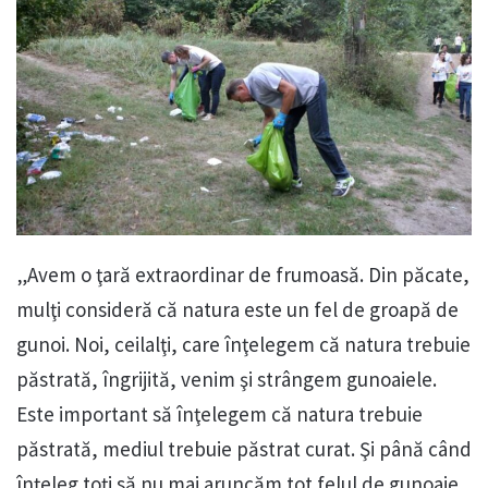
„Avem o ţară extraordinar de frumoasă. Din păcate,
mulţi consideră că natura este un fel de groapă de
gunoi. Noi, ceilalţi, care înţelegem că natura trebuie
păstrată, îngrijită, venim şi strângem gunoaiele.
Este important să înţelegem că natura trebuie
păstrată, mediul trebuie păstrat curat. Şi până când
înţeleg toţi să nu mai aruncăm tot felul de gunoaie