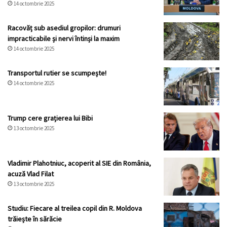
14 octombrie 2025
Racovăț sub asediul gropilor: drumuri
impracticabile și nervi întinși la maxim
14 octombrie 2025
Transportul rutier se scumpește!
14 octombrie 2025
Trump cere grațierea lui Bibi
13 octombrie 2025
Vladimir Plahotniuc, acoperit al SIE din România,
acuză Vlad Filat
13 octombrie 2025
Studiu: Fiecare al treilea copil din R. Moldova
trăiește în sărăcie