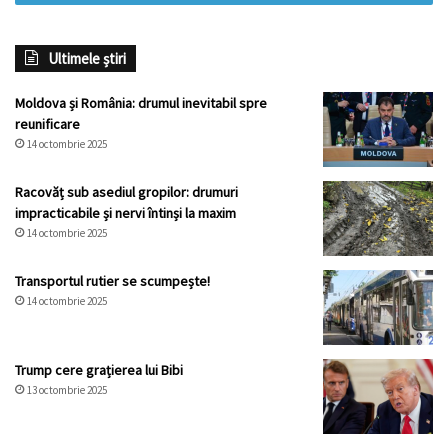
Ultimele știri
Moldova și România: drumul inevitabil spre
reunificare
14 octombrie 2025
Racovăț sub asediul gropilor: drumuri
impracticabile și nervi întinși la maxim
14 octombrie 2025
Transportul rutier se scumpește!
14 octombrie 2025
Trump cere grațierea lui Bibi
13 octombrie 2025