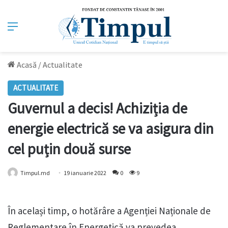
Meniu
Acasă
/
Actualitate
ACTUALITATE
Guvernul a decis! Achiziția de
energie electrică se va asigura din
cel puțin două surse
Timpul.md
19 ianuarie 2022
0
9
În același timp, o hotărâre a Agenției Naționale de
Reglementare în Energetică va prevedea