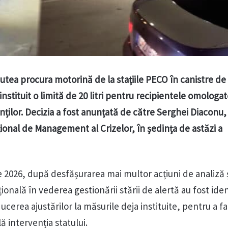
utea procura motorină de la stațiile PECO în canistre de 
 instituit o limită de 20 litri pentru recipientele omologat
nților. Decizia a fost anunțată de către Serghei Diaconu,
ional de Management al Crizelor, în ședința de astăzi a
e 2026, după desfășurarea mai multor acțiuni de analiză 
ională în vederea gestionării stării de alertă au fost iden
ucerea ajustărilor la măsurile deja instituite, pentru a f
ă intervenția statului.