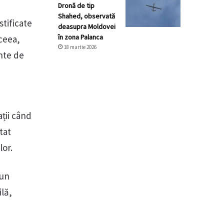
Dronă de tip
Shahed, observată
stificate
deasupra Moldovei
în zona Palanca
aceea,
18 martie 2026
nte de
ații când
tat
lor.
 un
ilă,