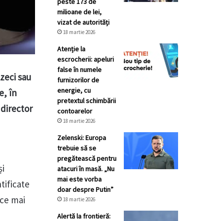
peste 173 de
milioane de lei,
vizat de autorități
18 martie 2026
Atenție la
escrocherii: apeluri
false în numele
zeci sau
furnizorilor de
energie, cu
e, în
pretextul schimbării
 director
contoarelor
18 martie 2026
Zelenski: Europa
trebuie să se
pregătească pentru
și
atacuri în masă. „Nu
mai este vorba
tificate
doar despre Putin”
ace mai
18 martie 2026
Alertă la frontieră: