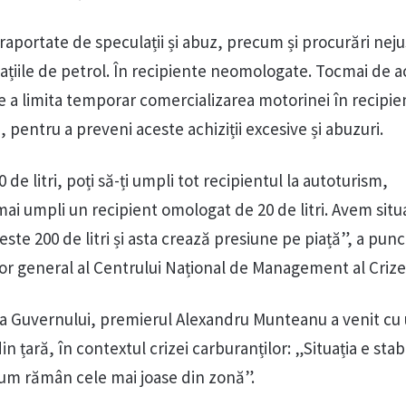
raportate de speculații și abuz, precum și procurări neju
stațiile de petrol. În recipiente neomologate. Tocmai de 
a limita temporar comercializarea motorinei în recipie
, pentru a preveni aceste achiziții excesive și abuzuri.
0 de litri, poți să-ți umpli tot recipientul la autoturism,
mai umpli un recipient omologat de 20 de litri. Avem situ
este 200 de litri și asta crează presiune pe piață”, a punc
or general al Centrului Național de Management al Crize
i a Guvernului, premierul Alexandru Munteanu a venit cu
n țară, în contextul crizei carburanților: „Situația e stab
icum rămân cele mai joase din zonă”.