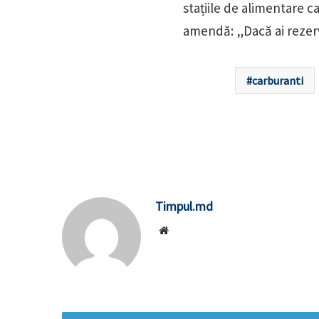
stațiile de alimentare c
amendă: „Dacă ai rezerva
carburanti
Timpul.md
Website