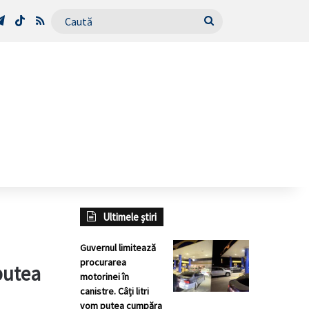
Tube
Telegram
TikTok
RSS
Caută
Ultimele știri
Guvernul limitează
procurarea
putea
motorinei în
canistre. Câți litri
vom putea cumpăra