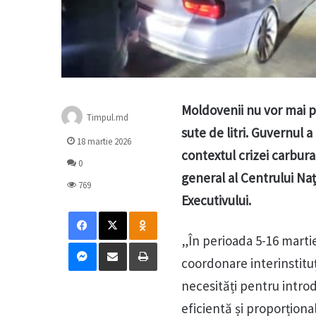
Moldovenii nu vor mai p
Timpul.md
sute de litri. Guvernul a
18 martie 2026
contextul crizei carbura
0
general al Centrului Naț
769
Executivului.
Facebook
X
Odnoklassniki
„În perioada 5-16 marti
Messenger
Distribuie prin mail
Tipărește
coordonare interinstituț
necesități pentru introd
eficientă și proporțional