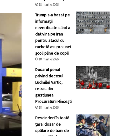
18 martie 2026
Trump s-a bazat pe
informații
neverificate când a
dat vina pe Iran
pentru atacul cu
rachetă asupra unei
școli pline de copii
18 martie 2026
Dosarul penal
privind decesul
Ludmilei Vartic,
retras din
gestiunea
Procuraturii Hîncești
18 martie 2026
Descinderi în toată
țara: dosar de
spălare de bani de