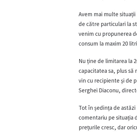
Avem mai multe situații 
de către particulari la 
venim cu propunerea de 
consum la maxim 20 litri
Nu ține de limitarea la 2
capacitatea sa, plus să 
vin cu recipiente și de p
Serghei Diaconu, direct
Tot în ședința de astăz
comentariu pe situația di
prețurile cresc, dar or