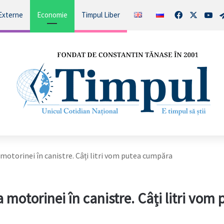
Facebook
X
You
Externe
Economie
Timpul Liber
motorinei în canistre. Câți litri vom putea cumpăra
motorinei în canistre. Câți litri vom 