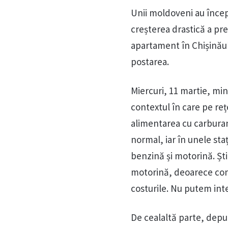
Unii moldoveni au încep
creșterea drastică a pre
apartament în Chișinău”,
postarea.
Miercuri, 11 martie, min
contextul în care pe reț
alimentarea cu carbura
normal, iar în unele sta
benzină și motorină. Ști
motorină, deoarece cons
costurile. Nu putem inte
De cealaltă parte, deput