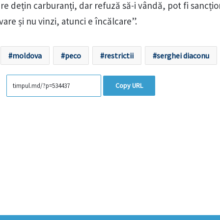
are dețin carburanți, dar refuză să-i vândă, pot fi sancți
re și nu vinzi, atunci e încălcare”.
moldova
peco
restrictii
serghei diaconu
Copy URL