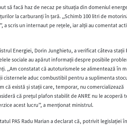
ut să facă haz de necaz pe situația din domeniul energet
țurilor la carburanți în țară. „Schimb 100 litri de motori
 a scris un internaut pe rețele, iar alții au comentat act
istrul Energiei, Dorin Junghietu, a verificat câteva stații
elele sociale au apărut informații despre posibile probl
nți. „Am constatat că autoturismele se alimentează în 
ții cisternele aduc combustibil pentru a suplimenta stocu
m că există și stații care, temporar, nu comercializează
ideră că prețul plafon stabilit de ANRE nu le acoperă t
rzice acest lucru”, a menționat ministrul.
atul PAS Radu Marian a declarat că, potrivit legislației î