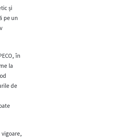
ic și
nă pe un
iv
 PECO, în
eme la
mod
rile de
oate
n vigoare,