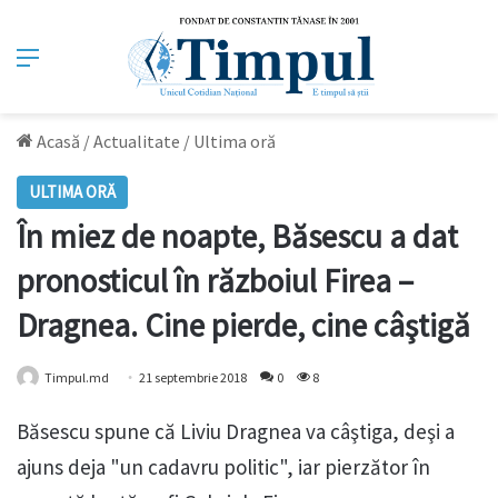
Meniu
Acasă
/
Actualitate
/
Ultima oră
ULTIMA ORĂ
În miez de noapte, Băsescu a dat
pronosticul în războiul Firea –
Dragnea. Cine pierde, cine câştigă
Timpul.md
21 septembrie 2018
0
8
Băsescu spune că Liviu Dragnea va câştiga, deşi a
ajuns deja "un cadavru politic", iar pierzător în