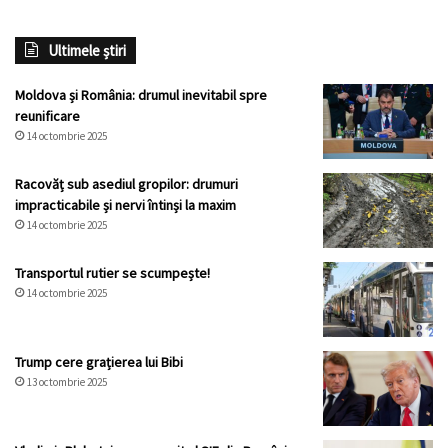
Ultimele știri
Moldova și România: drumul inevitabil spre
reunificare
14 octombrie 2025
Racovăț sub asediul gropilor: drumuri
impracticabile și nervi întinși la maxim
14 octombrie 2025
Transportul rutier se scumpește!
14 octombrie 2025
Trump cere grațierea lui Bibi
13 octombrie 2025