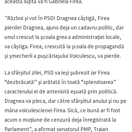
această luptă va fi Gabriela Firea.
"Război şi vot în PSD! Dragnea câştigă, Firea
pierde! Dragnea, ajuns deja un cadavru politic, dar
unul crescut la şcoala grea a administraţiei locale,
va câştiga. Firea, crescută la şcoala de propagandă
şi şmecherii a puşcăriaşului Voiculescu, va pierde.
La sfârşitul zilei, PSD va ieşi şubrezit iar Firea
“dezbrăcată” şi arătată în toată “splendoarea”
caracterului ei de antenistă eşuată prin politică.
Dragnea va pleca, dar către sfârşiitul anului şi nu pe
mâna voiculescienei Firea. Sică, ce bună ar fi fost
acum o moţiune de cenzură deja înregistrată la
Parlament", a afirmat senatorul PMP, Traian