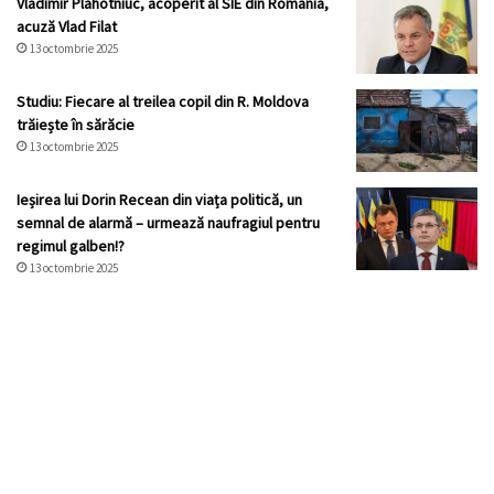
Vladimir Plahotniuc, acoperit al SIE din România,
acuză Vlad Filat
13 octombrie 2025
Studiu: Fiecare al treilea copil din R. Moldova
trăiește în sărăcie
13 octombrie 2025
Ieșirea lui Dorin Recean din viața politică, un
semnal de alarmă – urmează naufragiul pentru
regimul galben!?
13 octombrie 2025