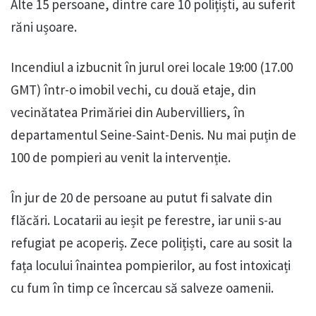
Alte 15 persoane, dintre care 10 polițiști, au suferit
răni ușoare.
Incendiul a izbucnit în jurul orei locale 19:00 (17.00
GMT) într-o imobil vechi, cu două etaje, din
vecinătatea Primăriei din Aubervilliers, în
departamentul Seine-Saint-Denis. Nu mai puțin de
100 de pompieri au venit la intervenție.
În jur de 20 de persoane au putut fi salvate din
flăcări. Locatarii au ieșit pe ferestre, iar unii s-au
refugiat pe acoperiș. Zece polițiști, care au sosit la
fața locului înaintea pompierilor, au fost intoxicați
cu fum în timp ce încercau să salveze oamenii.