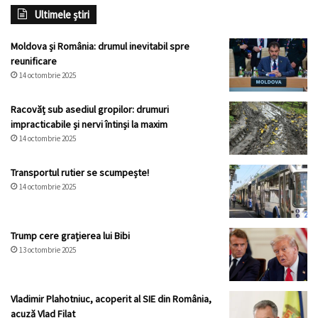
Ultimele știri
Moldova și România: drumul inevitabil spre
reunificare
14 octombrie 2025
Racovăț sub asediul gropilor: drumuri
impracticabile și nervi întinși la maxim
14 octombrie 2025
Transportul rutier se scumpește!
14 octombrie 2025
Trump cere grațierea lui Bibi
13 octombrie 2025
Vladimir Plahotniuc, acoperit al SIE din România,
acuză Vlad Filat