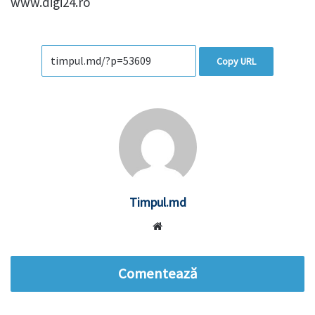
www.digi24.ro
Copy URL
Timpul.md
Website
Comentează