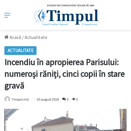
Meniu
Acasă
/
Actualitate
ACTUALITATE
Incendiu în apropierea Parisului:
numeroși răniți, cinci copii în stare
gravă
Timpul.md
20 august 2018
0
5