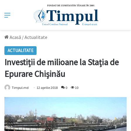
Meniu
Acasă
/
Actualitate
ACTUALITATE
Investiții de milioane la Stația de
Epurare Chișinău
Timpul.md
12 aprilie 2018
0
10