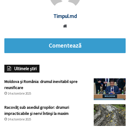
Timpul.md
Website
Comentează
Ultimele știri
Moldova și România: drumul inevitabil spre
reunificare
14 octombrie 2025
Racovăț sub asediul gropilor: drumuri
impracticabile și nervi întinși la maxim
14 octombrie 2025