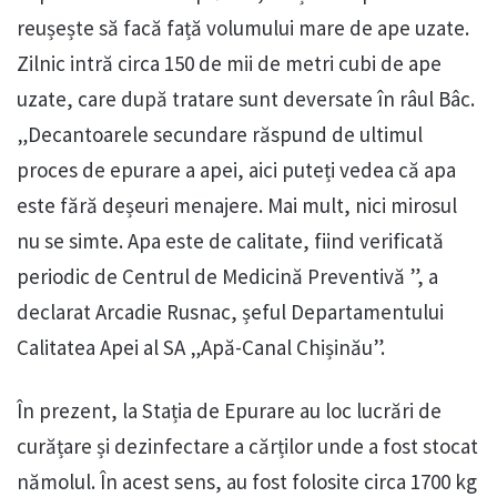
reușește să facă față volumului mare de ape uzate.
Zilnic intră circa 150 de mii de metri cubi de ape
uzate, care după tratare sunt deversate în râul Bâc.
„Decantoarele secundare răspund de ultimul
proces de epurare a apei, aici puteți vedea că apa
este fără deșeuri menajere. Mai mult, nici mirosul
nu se simte. Apa este de calitate, fiind verificată
periodic de Centrul de Medicină Preventivă ”, a
declarat Arcadie Rusnac, șeful Departamentului
Calitatea Apei al SA „Apă-Canal Chișinău”.
În prezent, la Stația de Epurare au loc lucrări de
curățare și dezinfectare a cărților unde a fost stocat
nămolul. În acest sens, au fost folosite circa 1700 kg