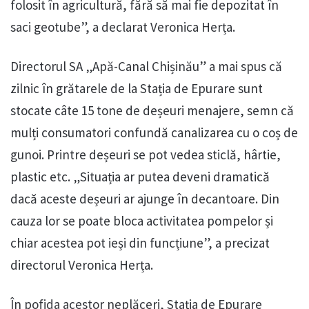
folosit în agricultură, fără să mai fie depozitat în
saci geotube”, a declarat Veronica Herța.
Directorul SA „Apă-Canal Chișinău” a mai spus că
zilnic în grătarele de la Stația de Epurare sunt
stocate câte 15 tone de deșeuri menajere, semn că
mulți consumatori confundă canalizarea cu o coș de
gunoi. Printre deșeuri se pot vedea sticlă, hârtie,
plastic etc. „Situația ar putea deveni dramatică
dacă aceste deșeuri ar ajunge în decantoare. Din
cauza lor se poate bloca activitatea pompelor și
chiar acestea pot ieși din funcțiune”, a precizat
directorul Veronica Herța.
În pofida acestor neplăceri, Stația de Epurare