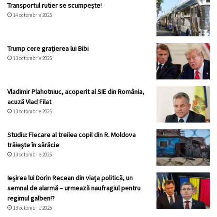
Transportul rutier se scumpește!
14 octombrie 2025
Trump cere grațierea lui Bibi
13 octombrie 2025
Vladimir Plahotniuc, acoperit al SIE din România,
acuză Vlad Filat
13 octombrie 2025
Studiu: Fiecare al treilea copil din R. Moldova
trăiește în sărăcie
13 octombrie 2025
Ieșirea lui Dorin Recean din viața politică, un
semnal de alarmă – urmează naufragiul pentru
regimul galben!?
13 octombrie 2025