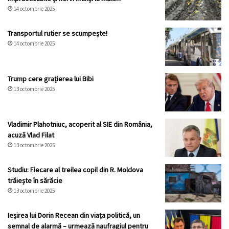
14 octombrie 2025
Transportul rutier se scumpește!
14 octombrie 2025
Trump cere grațierea lui Bibi
13 octombrie 2025
Vladimir Plahotniuc, acoperit al SIE din România,
acuză Vlad Filat
13 octombrie 2025
Studiu: Fiecare al treilea copil din R. Moldova
trăiește în sărăcie
13 octombrie 2025
Ieșirea lui Dorin Recean din viața politică, un
semnal de alarmă – urmează naufragiul pentru