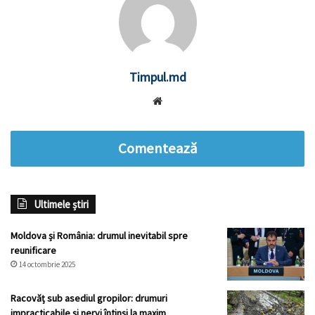
Timpul.md
Website
Comentează
Ultimele știri
Moldova și România: drumul inevitabil spre
reunificare
14 octombrie 2025
Racovăț sub asediul gropilor: drumuri
impracticabile și nervi întinși la maxim