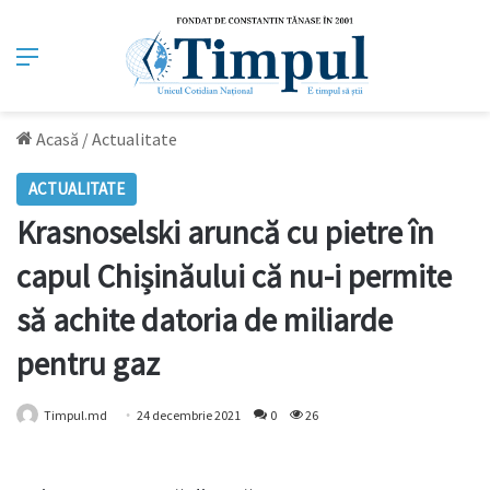
Meniu
Acasă
/
Actualitate
ACTUALITATE
Krasnoselski aruncă cu pietre în
capul Chișinăului că nu-i permite
să achite datoria de miliarde
pentru gaz
Timpul.md
24 decembrie 2021
0
26