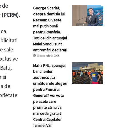
e de
George Scarlat,
r (PCRM).
despre demisia lui
Recean: O veste
mai puțin bună
 ca
pentru România.
Toți cei din anturajul
licitatii
Maiei Sandu sunt
e sale
antiromâni declarați
13 octombrie 2025
xclusive
Mafia PNL, apanajul
Balti,
bancherilor
 si
austrieci: „La
următoarele alegeri
ba de
pentru Primarul
oprietate
General îl voi vota
pe acela care
promite că nu va
mai ceda gratuit
Centrul Capitalei
familiei Van