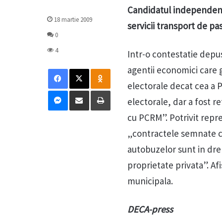
Candidatul independent 
18 martie 2009
servicii transport de pa
0
4
Intr-o contestatie depus
Facebook
X
Odnoklassniki
agentii economici care g
electorale decat cea a P
Messenger
Distribuie prin mail
Tipărește
electorale, dar a fost 
cu PCRM”. Potrivit repre
„contractele semnate cu 
autobuzelor sunt in drep
proprietate privata”. Afi
municipala.
DECA-press