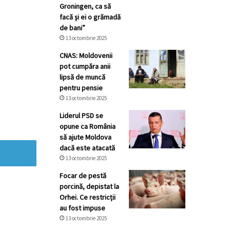
Groningen, ca să
facă și ei o grămadă
de bani”
13 octombrie 2025
CNAS: Moldovenii
pot cumpăra anii
lipsă de muncă
pentru pensie
13 octombrie 2025
Liderul PSD se
opune ca România
să ajute Moldova
dacă este atacată
13 octombrie 2025
Focar de pestă
porcină, depistat la
Orhei. Ce restricții
au fost impuse
13 octombrie 2025