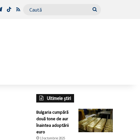
Tube
Telegram
TikTok
RSS
Caută
Ultimele știri
Bulgaria cumpără
două tone de aur
înaintea adoptării
euro
13 octombrie 2025