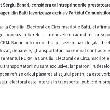
Sergiu Banari, considera ca intreprinderile prestatoar
sageri din Balti favorizeaza exclusiv Partidul Comunistilo
a la Consiliul Electoral de Circumscriptie Balti, el afirma
estioneaza rutierele si autobuzele nu admit plasarea pub
CRM. Banari ar fi incercat sa plaseze in baza legala afisel
refuzat, deoarece, „transportatorii au semnat contracte e
zentantul PCRM la Consiliul Electoral de Circumscriptie 
transportatorii nu sunt exclusive, iar patronii rutierelor
t sa refuze oricui plasarea afisajului pentru ca este vor
sajul electoral este interzis in transportul public din pr