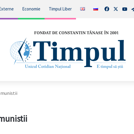
Facebook
X
You
Externe
Economie
Timpul Liber
omunistii
omunistii