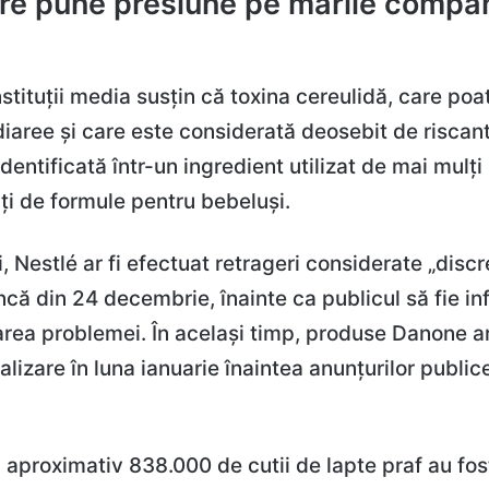
are pune presiune pe marile compan
 instituții media susțin că toxina cereulidă, care poa
diaree și care este considerată deosebit de riscan
identificată într-un ingredient utilizat de mai mulți
ți de formule pentru bebeluși.
 Nestlé ar fi efectuat retrageri considerate „discr
ncă din 24 decembrie, înainte ca publicul să fie i
rea problemei. În același timp, produse Danone ar 
alizare în luna ianuarie înaintea anunțurilor public
aproximativ 838.000 de cutii de lapte praf au fos