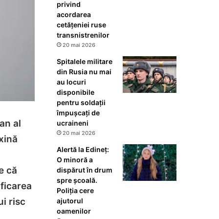
privind
acordarea
cetățeniei ruse
transnistrenilor
20 mai 2026
Spitalele militare
din Rusia nu mai
au locuri
disponibile
pentru soldații
împușcați de
an al
ucraineni
20 mai 2026
xină
Alertă la Edineț:
O minoră a
ne că
dispărut în drum
spre școală.
ificarea
Poliția cere
i risc
ajutorul
oamenilor