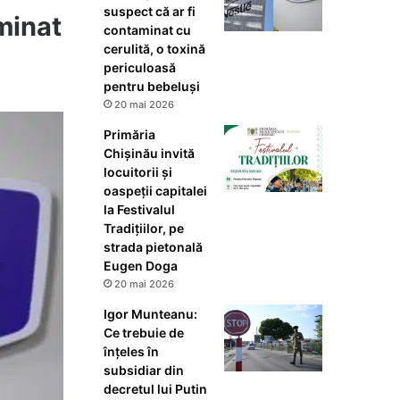
suspect că ar fi
minat
contaminat cu
cerulită, o toxină
periculoasă
pentru bebeluși
20 mai 2026
Primăria
Chișinău invită
locuitorii și
oaspeții capitalei
la Festivalul
Tradițiilor, pe
strada pietonală
Eugen Doga
20 mai 2026
Igor Munteanu:
Ce trebuie de
înțeles în
subsidiar din
decretul lui Putin