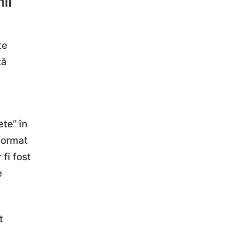
ii
te
tă
ete” în
nformat
fi fost
e
t