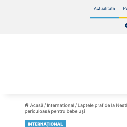
Actualitate
Po
Acasă
/
Internațional
/
Laptele praf de la Nest
periculoasă pentru bebeluși
INTERNAȚIONAL