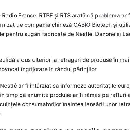
 Radio France, RTBF și RTS arată că problema ar fi
urnizat de compania chineză CABIO Biotech și utiliz
e pentru sugari fabricate de Nestlé, Danone și Lac
lidă a dus ulterior la retrageri de produse în mai
ovocat îngrijorare în rândul părinților.
, Nestlé ar fi întârziat să informeze autoritățile eu
n timp ce anumite produse ar fi rămas pe rafturil
cuințele consumatorilor înaintea lansării unor retr
.