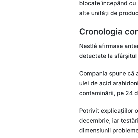
blocate începând cu 2
alte unități de produc
Cronologia con
Nestlé afirmase anter
detectate la sfârșitul
Compania spune că a 
ulei de acid arahido
contaminării, pe 24 
Potrivit explicațiilor
decembrie, iar testăr
dimensiunii problemei