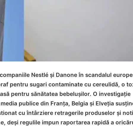
 companiile Nestlé și Danone în scandalul europe
praf pentru sugari contaminate cu cereulidă, o to
asă pentru sănătatea bebelușilor. O investigație
i media publice din Franța, Belgia și Elveția susți
stionat cu întârziere retragerile produselor și not
e, deși regulile impun raportarea rapidă a oricăru