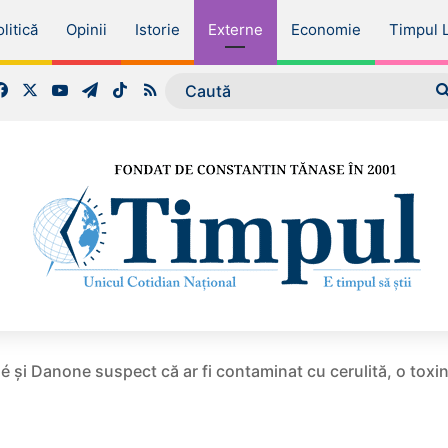
litică
Opinii
Istorie
Externe
Economie
Timpul L
Facebook
X
YouTube
Telegram
TikTok
RSS
lé și Danone suspect că ar fi contaminat cu cerulită, o toxi