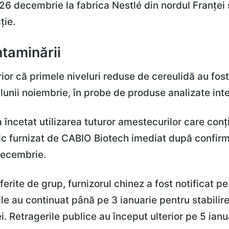
6 decembrie la fabrica Nestlé din nordul Franței ș
ție.
taminării
ior că primele niveluri reduse de cereulidă au fost
 lunii noiembrie, în probe de produse analizate inte
încetat utilizarea tuturor amestecurilor care con
nic furnizat de CABIO Biotech imediat după confir
decembrie.
 oferite de grup, furnizorul chinez a fost notificat p
ile au continuat până pe 3 ianuarie pentru stabilir
. Retragerile publice au început ulterior pe 5 ianu