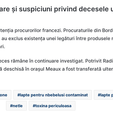
are și suspiciuni privind decesele 
tenția procurorilor francezi. Procuraturile din Bor
au exclus existența unei legături între produsele 
ri.
deces rămâne în continuare investigat. Potrivit Rad
ă deschisă în orașul Meaux a fost transferată ulter
one
lapte pentru nbebelusi contaminat
lapte 
netle
toxina periculoasa