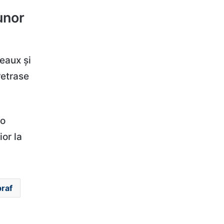
unor
deaux și
retrase
io
ior la
praf