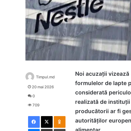
Noi acuzații vizează
Timpul.md
formulelor de lapte 
20 mai 2026
considerată periculo
0
realizată de instituți
709
producătorii ar fi ge
Facebook
X
Odnoklassniki
autorităților europen
Messenger
Distribuie prin mail
Tipărește
alimentar.