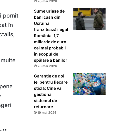
20 mai 2026
Sume uriașe de
 pornit
bani cash din
Ucraina
at în
tranzitează ilegal
talis,
România: 1,7
miliarde de euro,
cel mai probabil
în scopul de
 multe
spălare a banilor
20 mai 2026
Garanție de doi
lei pentru fiecare
ropene
sticlă: Cine va
gestiona
e
sistemul de
ageri
returnare
19 mai 2026