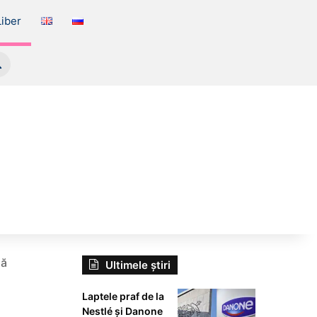
iber
Caută
nă
Ultimele știri
Laptele praf de la
Nestlé și Danone