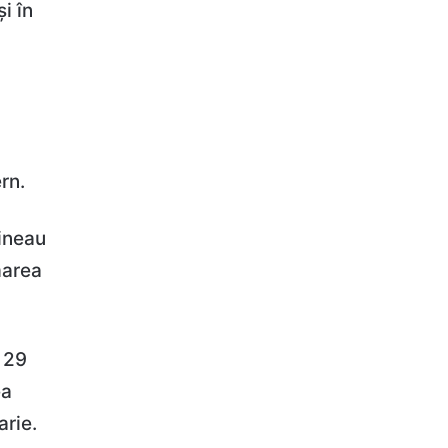
i în
rn.
țineau
marea
e 29
ea
arie.