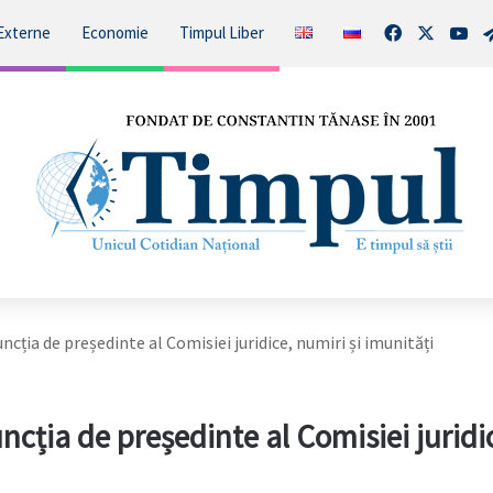
Facebook
X
You
Externe
Economie
Timpul Liber
ncția de președinte al Comisiei juridice, numiri și imunități
ncția de președinte al Comisiei juridi