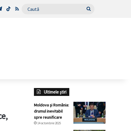
Tube
Telegram
TikTok
RSS
Caută
Ultimele știri
Moldova și România:
drumul inevitabil
ce,
spre reunificare
14 octombrie 2025