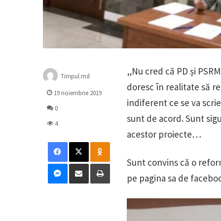
„Nu cred că PD și PSRM 
Timpul.md
doresc în realitate să r
19 noiembrie 2019
indiferent ce se va scri
0
sunt de acord. Sunt sig
4
acestor proiecte…
Facebook
X
Odnoklassniki
Sunt convins că o reforma
Messenger
Distribuie prin mail
Tipărește
pe pagina sa de facebo