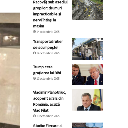
Racovăț sub asediul
gropilor: drumuri
impracticabile și
nervi întinși la
maxim
14 octombrie 2025
Transportul rutier
se scumpește!
14 octombrie 2025
Trump cere
grațierea lui Bibi
13 octombrie 2025
Vladimir Plahotniuc,
acoperit al SIE din
România, acuză
Vlad Filat
13 octombrie 2025
Studiu: Fiecare al