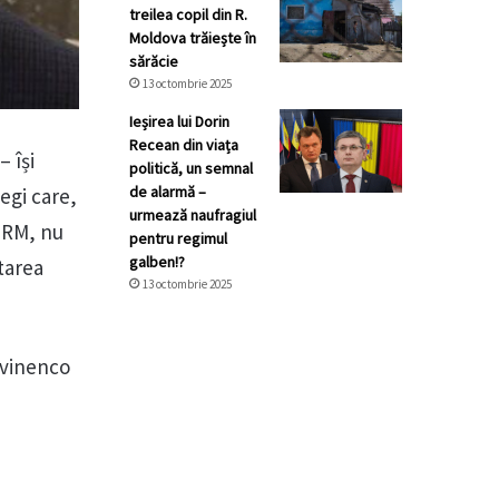
treilea copil din R.
Moldova trăiește în
sărăcie
13 octombrie 2025
Ieșirea lui Dorin
Recean din viața
 își
politică, un semnal
de alarmă –
egi care,
urmează naufragiul
n RM, nu
pentru regimul
galben!?
tarea
13 octombrie 2025
itvinenco