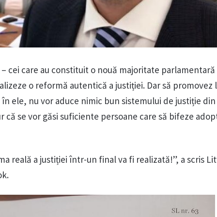
– cei care au constituit o nouă majoritate parlamentară –
ealizeze o reformă autentică a justiției. Dar să promovez l
e în ele, nu vor aduce nimic bun sistemului de justiție di
ur că se vor găsi suficiente persoane care să bifeze adop
 reală a justiției într-un final va fi realizată!”, a scris L
ok.