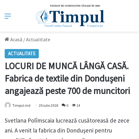
Meniu
Acasă
/
Actualitate
ACTUALITATE
LOCURI DE MUNCĂ LÂNGĂ CASĂ.
Fabrica de textile din Dondușeni
angajează peste 700 de muncitori
Timpul.md
20 iulie 2018
0
14
Svetlana Polîmscaia lucrează cusătoreasă de zece
ani. A venit la fabrica din Donduşeni pentru