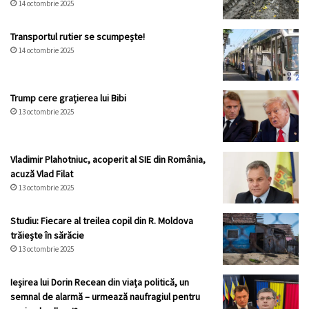
14 octombrie 2025
Transportul rutier se scumpește!
14 octombrie 2025
Trump cere grațierea lui Bibi
13 octombrie 2025
Vladimir Plahotniuc, acoperit al SIE din România,
acuză Vlad Filat
13 octombrie 2025
Studiu: Fiecare al treilea copil din R. Moldova
trăiește în sărăcie
13 octombrie 2025
Ieșirea lui Dorin Recean din viața politică, un
semnal de alarmă – urmează naufragiul pentru