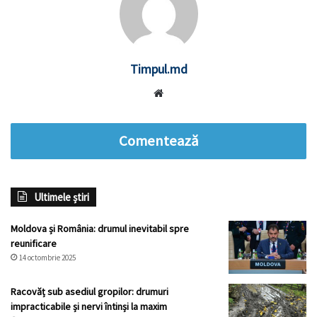
Timpul.md
Website
Comentează
Ultimele știri
Moldova și România: drumul inevitabil spre
reunificare
14 octombrie 2025
Racovăț sub asediul gropilor: drumuri
impracticabile și nervi întinși la maxim