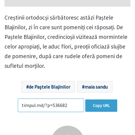
Creștinii ortodocși sărbătoresc astăzi Paștele
Blajinilor, zi în care sunt pomeniți cei răposați. De
Paștele Blajinilor, credincioșii vizitează mormintele
celor apropiați, le aduc flori, preoții oficiază slujbe
de pomenire, după care rudele oferă pomeni de
sufletul morților.
de Paștele Blajinilor
maia sandu
Copy URL