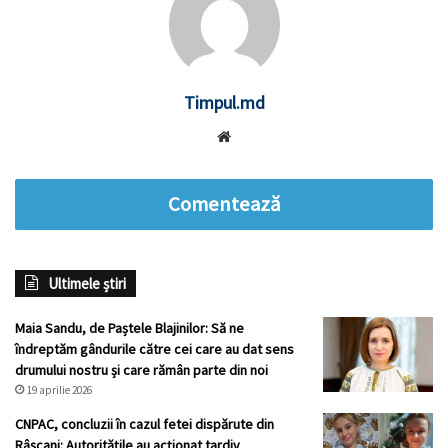
Timpul.md
Website
Comentează
Ultimele știri
Maia Sandu, de Paștele Blajinilor: Să ne
îndreptăm gândurile către cei care au dat sens
drumului nostru și care rămân parte din noi
19 aprilie 2026
CNPAC, concluzii în cazul fetei dispărute din
Râșcani: Autoritățile au acționat tardiv