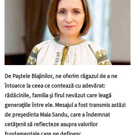
De Paștele Blajinilor, ne oferim răgazul de a ne
întoarce la ceea ce contează cu adevărat:
rădăcinile, familia și firul nevăzut care leagă
generațiile între ele. Mesajul a fost transmis astăzi
de președinta Maia Sandu, care a îndemnat
cetățenii să reflecteze asupra valorilor
fundamentale care ne definesc.