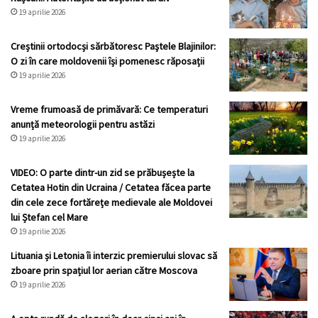
19 aprilie 2026
Creștinii ortodocși sărbătoresc Paştele Blajinilor:
O zi în care moldovenii își pomenesc răposații
19 aprilie 2026
Vreme frumoasă de primăvară: Ce temperaturi
anunță meteorologii pentru astăzi
19 aprilie 2026
VIDEO: O parte dintr-un zid se prăbușește la
Cetatea Hotin din Ucraina / Cetatea făcea parte
din cele zece fortărețe medievale ale Moldovei
lui Ștefan cel Mare
19 aprilie 2026
Lituania și Letonia îi interzic premierului slovac să
zboare prin spațiul lor aerian către Moscova
19 aprilie 2026