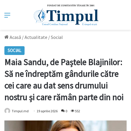
Meniu
Acasă
/
Actualitate
/
Social
SOCIAL
Maia Sandu, de Paștele Blajinilor:
Să ne îndreptăm gândurile către
cei care au dat sens drumului
nostru și care rămân parte din noi
Timpul.md
19 aprilie 2026
0
552