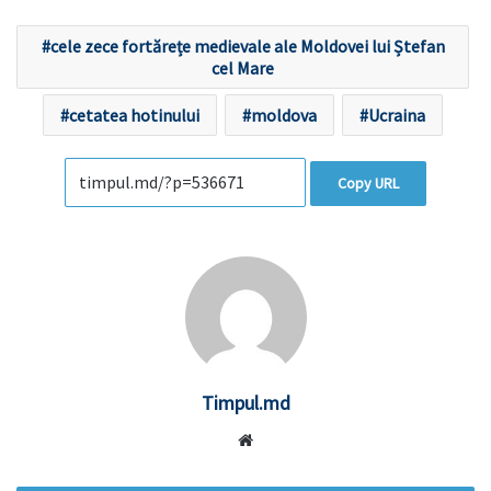
cele zece fortărețe medievale ale Moldovei lui Ștefan
cel Mare
cetatea hotinului
moldova
Ucraina
Copy URL
Timpul.md
Website