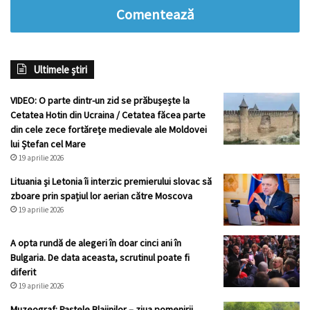
Comentează
Ultimele știri
VIDEO: O parte dintr-un zid se prăbușește la
Cetatea Hotin din Ucraina / Cetatea făcea parte
din cele zece fortărețe medievale ale Moldovei
lui Ștefan cel Mare
19 aprilie 2026
Lituania și Letonia îi interzic premierului slovac să
zboare prin spațiul lor aerian către Moscova
19 aprilie 2026
A opta rundă de alegeri în doar cinci ani în
Bulgaria. De data aceasta, scrutinul poate fi
diferit
19 aprilie 2026
Muzeograf: Paștele Blajinilor – ziua pomenirii