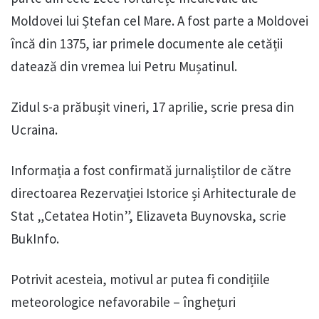
Moldovei lui Ștefan cel Mare. A fost parte a Moldovei
încă din 1375, iar primele documente ale cetății
datează din vremea lui Petru Mușatinul.
Zidul s-a prăbușit vineri, 17 aprilie, scrie presa din
Ucraina.
Informația a fost confirmată jurnaliștilor de către
directoarea Rezervației Istorice și Arhitecturale de
Stat „Cetatea Hotin”, Elizaveta Buynovska, scrie
BukInfo.
Potrivit acesteia, motivul ar putea fi condițiile
meteorologice nefavorabile – înghețuri