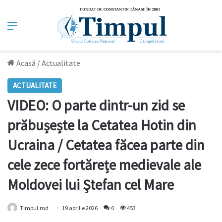
Meniu
Acasă
/
Actualitate
ACTUALITATE
VIDEO: O parte dintr-un zid se
prăbușește la Cetatea Hotin din
Ucraina / Cetatea făcea parte din
cele zece fortărețe medievale ale
Moldovei lui Ștefan cel Mare
Timpul.md
19 aprilie 2026
0
453