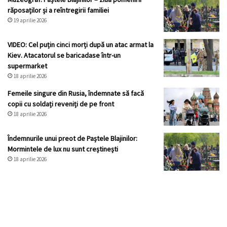
răposaților și a reîntregirii familiei
19 aprilie 2026
VIDEO: Cel puțin cinci morți după un atac armat la
Kiev. Atacatorul se baricadase într-un
supermarket
18 aprilie 2026
Femeile singure din Rusia, îndemnate să facă
copii cu soldați reveniți de pe front
18 aprilie 2026
Îndemnurile unui preot de Paștele Blajinilor:
Mormintele de lux nu sunt creștinești
18 aprilie 2026