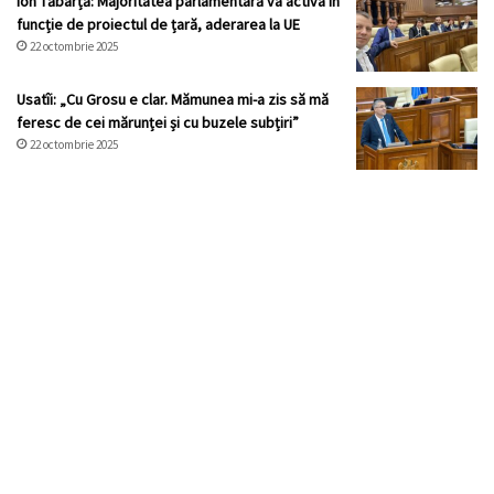
Ion Tăbârță: Majoritatea parlamentară va activa în
funcție de proiectul de țară, aderarea la UE
22 octombrie 2025
Usatîi: „Cu Grosu e clar. Mămunea mi-a zis să mă
feresc de cei mărunței și cu buzele subțiri”
22 octombrie 2025