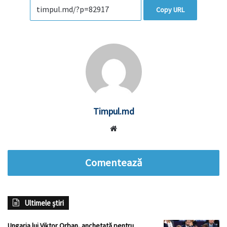
Copy URL
Timpul.md
Website
Comentează
Ultimele știri
Ungaria lui Viktor Orban, anchetată pentru