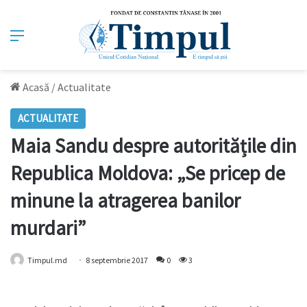
Meniu
Acasă
/
Actualitate
ACTUALITATE
Maia Sandu despre autoritățile din
Republica Moldova: „Se pricep de
minune la atragerea banilor
murdari”
Timpul.md
8 septembrie 2017
0
3