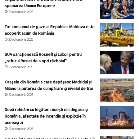
spionarea Uniunii Europene
23 octombrie 2025
Tot consumul de gaze al Republicii Moldova este
acoperit acum de România
23 octombrie 2025
SUA sancționează Rosneft și Lukoil pentru
„refuzul Rusiei de a opri războiul”
23 octombrie 2025
Orașele din România care depășesc Madridul și
Milano la puterea de cumpărare și nivelul de trai
22 octombrie 2025
Două rafinării cu legături rusești din Ungaria și
România, afectate de incendiu și explozie în
aceeași zi
22 octombrie 2025