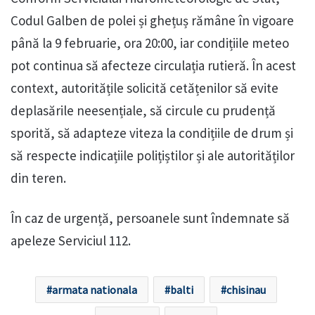
Codul Galben de polei și ghețuș rămâne în vigoare
până la 9 februarie, ora 20:00, iar condițiile meteo
pot continua să afecteze circulația rutieră. În acest
context, autoritățile solicită cetățenilor să evite
deplasările neesențiale, să circule cu prudență
sporită, să adapteze viteza la condițiile de drum și
să respecte indicațiile polițiștilor și ale autorităților
din teren.
În caz de urgență, persoanele sunt îndemnate să
apeleze Serviciul 112.
armata nationala
balti
chisinau