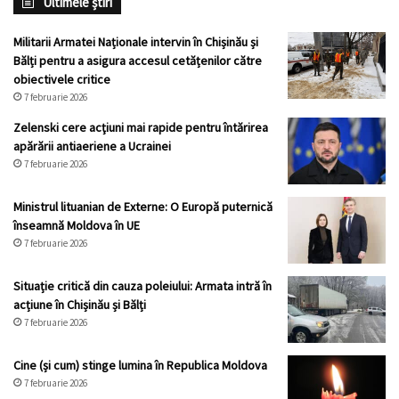
Ultimele știri
Militarii Armatei Naționale intervin în Chișinău și
Bălți pentru a asigura accesul cetățenilor către
obiectivele critice
7 februarie 2026
Zelenski cere acţiuni mai rapide pentru întărirea
apărării antiaeriene a Ucrainei
7 februarie 2026
Ministrul lituanian de Externe: O Europă puternică
înseamnă Moldova în UE
7 februarie 2026
Situație critică din cauza poleiului: Armata intră în
acțiune în Chișinău și Bălți
7 februarie 2026
Cine (și cum) stinge lumina în Republica Moldova
7 februarie 2026