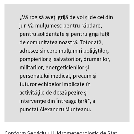
„Vă rog să aveți grijă de voi și de cei din
jur. Vă mulțumesc pentru răbdare,
pentru solidaritate și pentru grija față
de comunitatea noastră. Totodată,
adresez sincere mulțumiri polițiștilor,
pompierilor și salvatorilor, drumarilor,
militarilor, energeticienilor și
personalului medical, precum și
tuturor echipelor implicate în
activitățile de deszăpezire și
intervenție din întreaga țară”, a
punctat Alexandru Munteanu.
Conform Serviciului Hidrometeorologic de Stat,