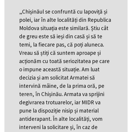
„Chișinăul se confruntă cu lapoviță și
polei, iar în alte localități din Republica
Moldova situația este similară. Știu cât
de greu este să ieși din casă și să te
temi, la fiecare pas, că poți aluneca.
Vreau să știți că suntem aproape și
acționăm cu toată seriozitatea pe care
o impune această situație. Am luat
decizia și am solicitat Armatei să
intervină mâine, de la prima oră, pe
teren, în Chișinău. Armata va sprijini
degivrarea trotuarelor, iar MIDR va
pune la dispoziție nisip și material
antiderapant. În alte localități, vom
interveni la solicitare și, în caz de