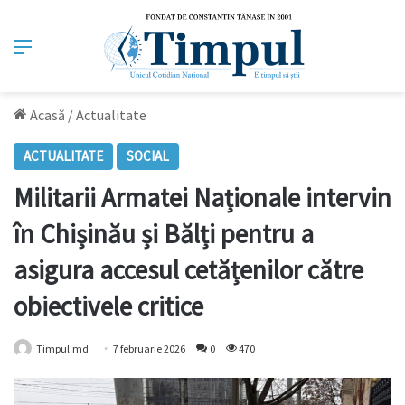
Meniu
Acasă
/
Actualitate
ACTUALITATE
SOCIAL
Militarii Armatei Naționale intervin
în Chișinău și Bălți pentru a
asigura accesul cetățenilor către
obiectivele critice
Timpul.md
7 februarie 2026
0
470