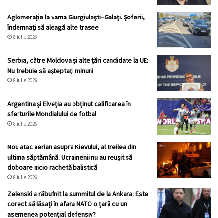
Aglomerație la vama Giurgiulești–Galați. Șoferii,
îndemnați să aleagă alte trasee
8 iulie 2026
Serbia, către Moldova și alte țări candidate la UE:
Nu trebuie să așteptați minuni
8 iulie 2026
Argentina și Elveția au obținut calificarea în
sferturile Mondialului de fotbal
8 iulie 2026
Nou atac aerian asupra Kievului, al treilea din
ultima săptămână. Ucrainenii nu au reușit să
doboare nicio rachetă balistică
8 iulie 2026
Zelenski a răbufnit la summitul de la Ankara: Este
corect să lăsați în afara NATO o țară cu un
asemenea potențial defensiv?