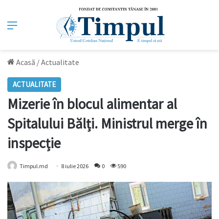
Meniu
Acasă
/
Actualitate
ACTUALITATE
Mizerie în blocul alimentar al
Spitalului Bălți. Ministrul merge în
inspecție
Timpul.md
8 iulie 2026
0
590