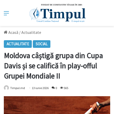
Meniu
Acasă
/
Actualitate
ACTUALITATE
SOCIAL
Moldova câștigă grupa din Cupa
Davis și se califică în play-offul
Grupei Mondiale II
Timpul.md
13 iunie 2026
0
565