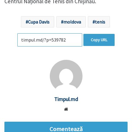
Centrul Național de Tenis din Chișinău.
Cupa Davis
moldova
tenis
Copy URL
Timpul.md
Website
Comentează