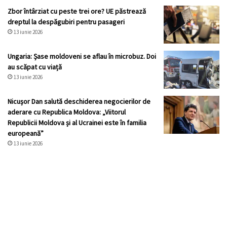
Zbor întârziat cu peste trei ore? UE păstrează
dreptul la despăgubiri pentru pasageri
13 iunie 2026
Ungaria: Șase moldoveni se aflau în microbuz. Doi
au scăpat cu viață
13 iunie 2026
Nicușor Dan salută deschiderea negocierilor de
aderare cu Republica Moldova: „Viitorul
Republicii Moldova și al Ucrainei este în familia
europeană”
13 iunie 2026