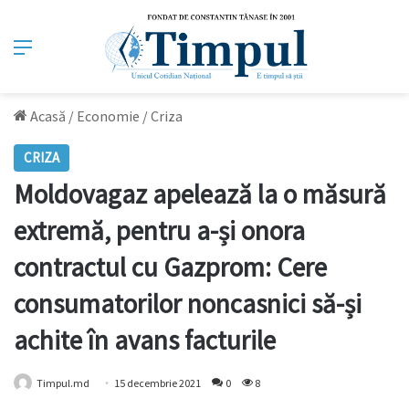
Meniu
Acasă
/
Economie
/
Criza
CRIZA
Moldovagaz apelează la o măsură
extremă, pentru a-și onora
contractul cu Gazprom: Cere
consumatorilor noncasnici să-și
achite în avans facturile
Timpul.md
15 decembrie 2021
0
8