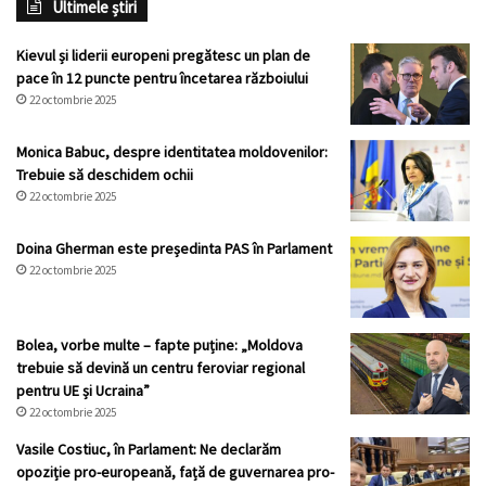
Ultimele știri
Kievul și liderii europeni pregătesc un plan de
pace în 12 puncte pentru încetarea războiului
22 octombrie 2025
Monica Babuc, despre identitatea moldovenilor:
Trebuie să deschidem ochii
22 octombrie 2025
Doina Gherman este președinta PAS în Parlament
22 octombrie 2025
Bolea, vorbe multe – fapte puține: „Moldova
trebuie să devină un centru feroviar regional
pentru UE și Ucraina”
22 octombrie 2025
Vasile Costiuc, în Parlament: Ne declarăm
opoziție pro-europeană, față de guvernarea pro-