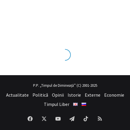
seks tecrübesinin ve üst
sex izle
seviye olduğu dışarıdan bakıldığı
P.P. „Timpul de Dimineață” (C) 2001-2025
Actualitate
Politică
Opinii
Istorie
Externe
Economie
Timpul Liber
Facebook
X
YouTube
Telegram
TikTok
RSS