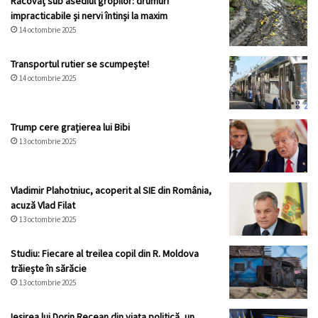
Racovăț sub asediul gropilor: drumuri
impracticabile și nervi întinși la maxim
14 octombrie 2025
Transportul rutier se scumpește!
14 octombrie 2025
Trump cere grațierea lui Bibi
13 octombrie 2025
Vladimir Plahotniuc, acoperit al SIE din România,
acuză Vlad Filat
13 octombrie 2025
Studiu: Fiecare al treilea copil din R. Moldova
trăiește în sărăcie
13 octombrie 2025
Ieșirea lui Dorin Recean din viața politică, un