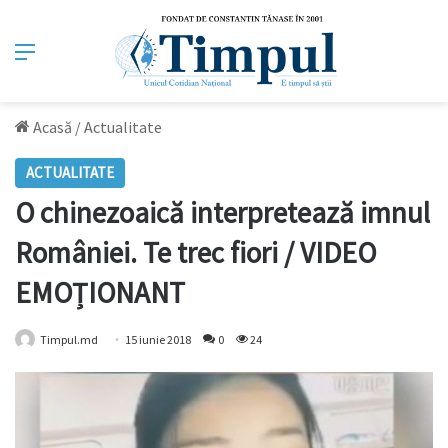
Meniu
Acasă
/
Actualitate
ACTUALITATE
O chinezoaică interpretează imnul
României. Te trec fiori / VIDEO
EMOȚIONANT
Timpul.md
15 iunie 2018
0
24