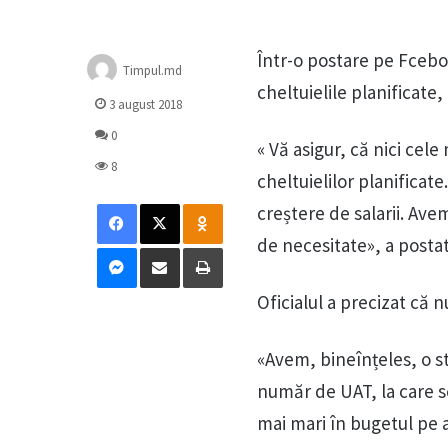
Într-o postare pe Fcebo
Timpul.md
cheltuielile planificate
3 august 2018
0
« Vă asigur, că nici cel
8
cheltuielilor planificate
Facebook
X
Odnoklassniki
creștere de salarii. Av
de necesitate», a posta
Messenger
Distribuie prin mail
Tipărește
Oficialul a precizat că n
«Avem, bineînțeles, o st
număr de UAT, la care s
mai mari în bugetul pe a