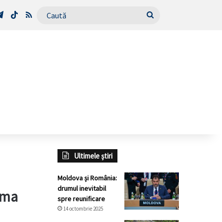
Tube
Telegram
TikTok
RSS
Caută
Ultimele știri
Moldova și România:
drumul inevitabil
urma
spre reunificare
14 octombrie 2025