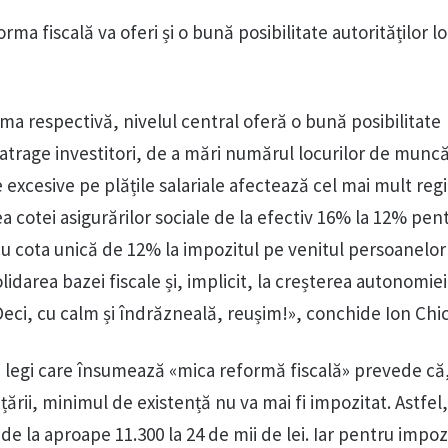
rma fiscală va oferi și o bună posibilitate autorităților l
ma respectivă, nivelul central oferă o bună posibilitate
a atrage investitori, de a mări numărul locurilor de muncă
 excesive pe plățile salariale afectează cel mai mult regi
a cotei asigurărilor sociale de la efectiv 16% la 12% pen
u cota unică de 12% la impozitul pe venitul persoanelor 
lidarea bazei fiscale și, implicit, la creșterea autonomiei
 Deci, cu calm și îndrăzneală, reușim!», conchide Ion Chi
legi care însumează «mica reformă fiscală» prevede că,
țării, minimul de existență nu va mai fi impozitat. Astfel,
e la aproape 11.300 la 24 de mii de lei. Iar pentru impoz