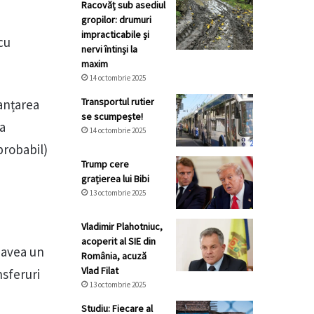
Racovăț sub asediul
gropilor: drumuri
impracticabile și
cu
nervi întinși la
maxim
14 octombrie 2025
Transportul rutier
nanțarea
se scumpește!
ea
14 octombrie 2025
probabil)
Trump cere
grațierea lui Bibi
13 octombrie 2025
Vladimir Plahotniuc,
acoperit al SIE din
 avea un
România, acuză
Vlad Filat
nsferuri
13 octombrie 2025
Studiu: Fiecare al