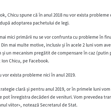
ok, Chicu spune că în anul 2018 nu vor exista probleme 
, după adoptarea pachetului de legi.
e mai mici primării nu se vor confrunta cu probleme în fi
. Din mai multe motive, inclusiv și în acele 2 luni vom av
em și un mecanism pregătit de compensare în caz (putin 
t Ion Chicu, pe Facebook.
u vor exista probleme nici în anul 2019.
rategie clară și pentru anul 2019, or în primele luni vom
e pot înregistra decăderi de venituri. Vom prevedea tra
nul viitor», notează Secretarul de Stat.