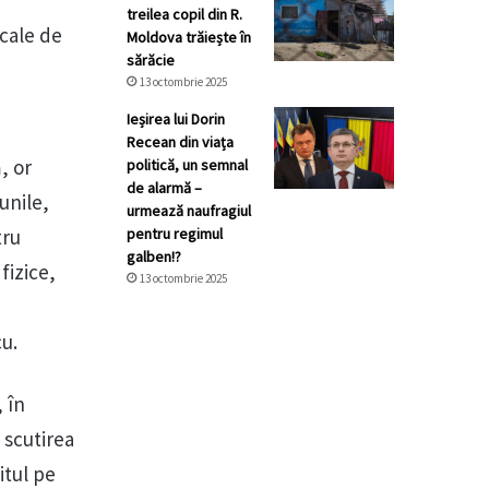
treilea copil din R.
ocale de
Moldova trăiește în
sărăcie
13 octombrie 2025
Ieșirea lui Dorin
Recean din viața
, or
politică, un semnal
de alarmă –
unile,
urmează naufragiul
tru
pentru regimul
galben!?
fizice,
13 octombrie 2025
cu.
 în
 scutirea
itul pe