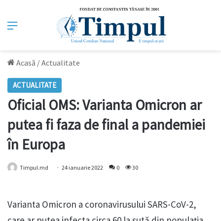
Meniu
Acasă
/
Actualitate
ACTUALITATE
Oficial OMS: Varianta Omicron ar
putea fi faza de final a pandemiei
în Europa
Timpul.md
24 ianuarie 2022
0
30
Varianta Omicron a coronavirusului SARS-CoV-2,
care ar putea infecta circa 60 la sută din populaţia