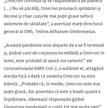
„Omicron continuă să se răspândească pe planetă
(…) Nu vă păcăliţi, Omicron provoacă spitalizări şi
decese şi chiar cazurile mai puţin grave sufocă
sistemele de sănătate”, a avertizat marţi directorul
general al OMS, Tedros Adhanom Ghebreyesus.
„Această pandemie este departe de a se fi terminat
şi, ţinând cont de creşterea incredibilă a Omicron în
lume, este probabil să apară noi variante” ale
coronavirusului SARS-CoV-2, a subliniat el, atrăgând
atenţia încă o dată că varianta Omicron nu este
blândă. „Probabil că, în medie, Omicron este mai
puţin gravă, dar povestea că este o boală uşoară e
înşelătoare, dăunează răspunsului global
(împotriva pandemiei) şi costă tot mai multe vieţi”,