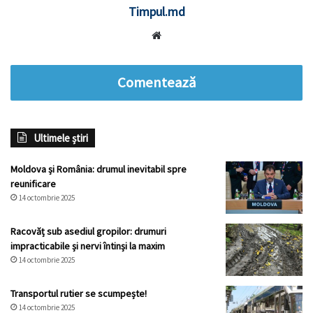
Timpul.md
Website
Comentează
Ultimele știri
Moldova și România: drumul inevitabil spre
reunificare
14 octombrie 2025
Racovăț sub asediul gropilor: drumuri
impracticabile și nervi întinși la maxim
14 octombrie 2025
Transportul rutier se scumpește!
14 octombrie 2025