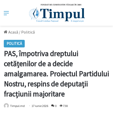
Meniu
Acasă
/
Politică
POLITICĂ
PAS, împotriva dreptului
cetățenilor de a decide
amalgamarea. Proiectul Partidului
Nostru, respins de deputații
fracțiunii majoritare
Timpul.md
17 iunie 2026
0
738