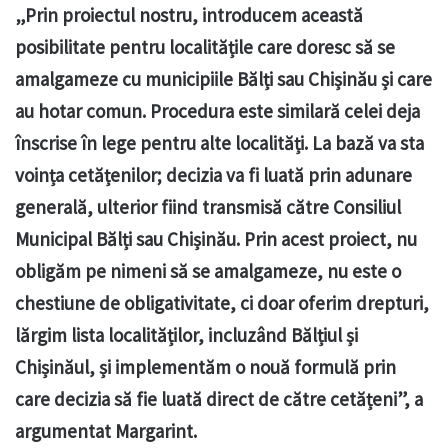
„Prin proiectul nostru, introducem această
posibilitate pentru localitățile care doresc să se
amalgameze cu municipiile Bălți sau Chișinău și care
au hotar comun. Procedura este similară celei deja
înscrise în lege pentru alte localități. La bază va sta
voința cetățenilor; decizia va fi luată prin adunare
generală, ulterior fiind transmisă către Consiliul
Municipal Bălți sau Chișinău. Prin acest proiect, nu
obligăm pe nimeni să se amalgameze, nu este o
chestiune de obligativitate, ci doar oferim drepturi,
lărgim lista localităților, incluzând Bălțiul și
Chișinăul, și implementăm o nouă formulă prin
care decizia să fie luată direct de către cetățeni”, a
argumentat Margarint.