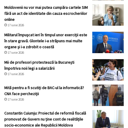
Moldovenii nu vor mai putea cumpăra cartele SIM
fără un act de identitate din cauza escrocheriilor
online
17 iunie 2026
Militarul împușcat ieri în timpul unor exerciții este
în stare gravă. Glontele i-a străpuns mai multe
organe și i-a zdrobit o coastă
17 iunie 2026
Mii de profesori protestează la București
împotriva noii legi a salarizării
17 iunie 2026
Mită pentru a fi scutiți de BAC-ul la informatică?
CNA face percheziții
17 iunie 2026
Constantin Cuiumju: Proiectul de reformă fiscală
promovat de Guvern nu ține cont de realitățile
socio-economice ale Republicii Moldova