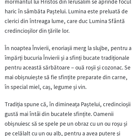
mormântul lui Hristos din Ierusalim se aprinde focul
haric în sâmbăta Paștelui. Lumina este preluată de
clerici din întreaga lume, care duc Lumina Sfântă
credincioșilor din țările lor.
În noaptea Învierii, enoriașii merg la slujbe, pentru a
împărți bucuria Învierii și a sfinți bucate tradiționale
pentru această sărbătoare – ouă roșii și cozonac. Se
mai obișnuiește să fie sfințite preparate din carne,
în special miel, caș, legume și vin.
Tradiția spune că, în dimineața Paștelui, credincioșii
gustă mai întâi din bucatele sfințite. Oamenii
obișnuiesc să se spele pe un obraz cu un ou roșu și
pe celălalt cu un ou alb, pentru a avea putere și