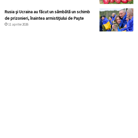
Rusia și Ucraina au făcut un sâmbătă un schimb
de prizonieri, înaintea armistițiului de Paște
11 aprilie 2026