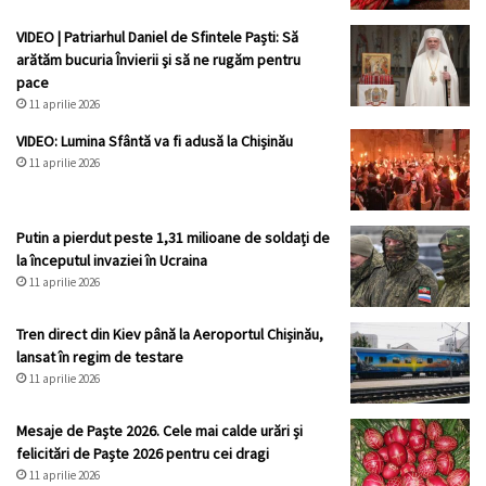
VIDEO | Patriarhul Daniel de Sfintele Paști: Să
arătăm bucuria Învierii şi să ne rugăm pentru
pace
11 aprilie 2026
VIDEO: Lumina Sfântă va fi adusă la Chișinău
11 aprilie 2026
Putin a pierdut peste 1,31 milioane de soldați de
la începutul invaziei în Ucraina
11 aprilie 2026
Tren direct din Kiev până la Aeroportul Chișinău,
lansat în regim de testare
11 aprilie 2026
Mesaje de Paște 2026. Cele mai calde urări și
felicitări de Paște 2026 pentru cei dragi
11 aprilie 2026