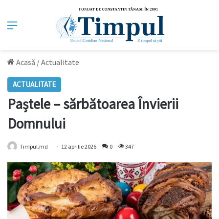
Meniu
Acasă
/
Actualitate
ACTUALITATE
Paștele – sărbătoarea Învierii
Domnului
Timpul.md
12 aprilie 2026
0
347