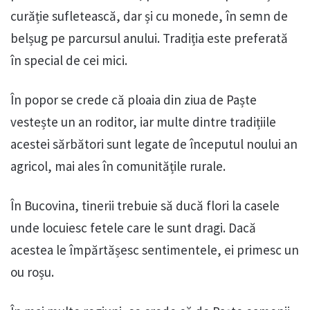
curăție sufletească, dar și cu monede, în semn de
belșug pe parcursul anului. Tradiția este preferată
în special de cei mici.
În popor se crede că ploaia din ziua de Paște
vestește un an roditor, iar multe dintre tradițiile
acestei sărbători sunt legate de începutul noului an
agricol, mai ales în comunitățile rurale.
În Bucovina, tinerii trebuie să ducă flori la casele
unde locuiesc fetele care le sunt dragi. Dacă
acestea le împărtășesc sentimentele, ei primesc un
ou roșu.