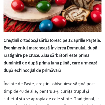
Creștinii ortodocși sărbătoresc pe 12 aprilie Paștele.
Evenimentul marchează Învierea Domnului, după
răstignire pe cruce. Ziua sărbătorii este prima
duminică de după prima luna plină, care urmează
după echinocțiul de primăvară.
Înainte de Paște, creștinii obișnuiesc să țină post
timp de 40 de zile, pentru a-și curăța trupul și
sufletul și a se apropia de cele sfinte. Tradițional, la