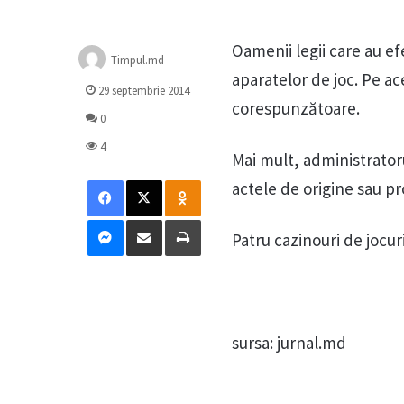
Oamenii legii care au efe
Timpul.md
aparatelor de joc. Pe ace
29 septembrie 2014
corespunzătoare.
0
4
Mai mult, administrator
Facebook
X
Odnoklassniki
actele de origine sau pr
Messenger
Distribuie prin mail
Tipărește
Patru cazinouri de jocur
sursa: jurnal.md