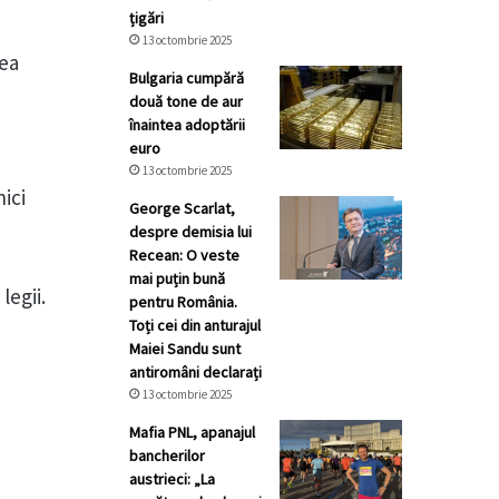
țigări
13 octombrie 2025
rea
Bulgaria cumpără
două tone de aur
înaintea adoptării
euro
13 octombrie 2025
ici
George Scarlat,
despre demisia lui
Recean: O veste
mai puțin bună
legii.
pentru România.
Toți cei din anturajul
Maiei Sandu sunt
antiromâni declarați
13 octombrie 2025
Mafia PNL, apanajul
bancherilor
austrieci: „La