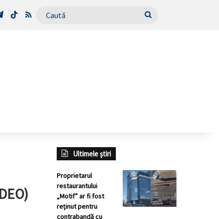
Tube
Telegram
TikTok
RSS
Caută
Ultimele știri
Proprietarul
restaurantului
IDEO)
„Motif” ar fi fost
reținut pentru
contrabandă cu