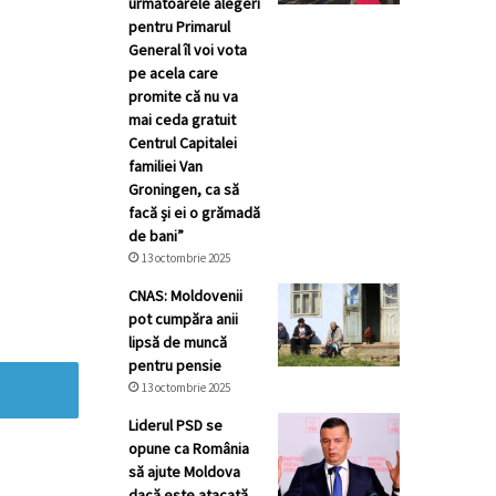
următoarele alegeri
pentru Primarul
General îl voi vota
pe acela care
promite că nu va
mai ceda gratuit
Centrul Capitalei
familiei Van
Groningen, ca să
facă și ei o grămadă
de bani”
13 octombrie 2025
CNAS: Moldovenii
pot cumpăra anii
lipsă de muncă
pentru pensie
13 octombrie 2025
Liderul PSD se
opune ca România
să ajute Moldova
dacă este atacată