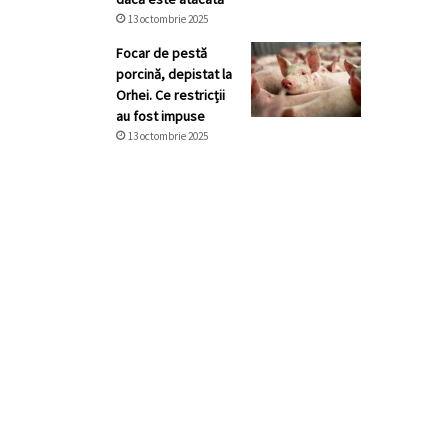
13 octombrie 2025
Focar de pestă
porcină, depistat la
Orhei. Ce restricții
au fost impuse
13 octombrie 2025