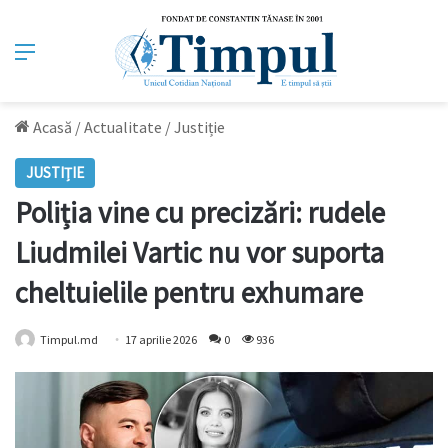
Meniu
Acasă
/
Actualitate
/
Justiție
JUSTIȚIE
Poliția vine cu precizări: rudele
Liudmilei Vartic nu vor suporta
cheltuielile pentru exhumare
Timpul.md
17 aprilie 2026
0
936