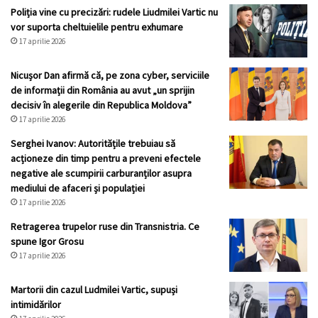
Poliția vine cu precizări: rudele Liudmilei Vartic nu
vor suporta cheltuielile pentru exhumare
17 aprilie 2026
Nicușor Dan afirmă că, pe zona cyber, serviciile
de informații din România au avut „un sprijin
decisiv în alegerile din Republica Moldova”
17 aprilie 2026
Serghei Ivanov: Autoritățile trebuiau să
acționeze din timp pentru a preveni efectele
negative ale scumpirii carburanților asupra
mediului de afaceri și populației
17 aprilie 2026
Retragerea trupelor ruse din Transnistria. Ce
spune Igor Grosu
17 aprilie 2026
Martorii din cazul Ludmilei Vartic, supuși
intimidărilor