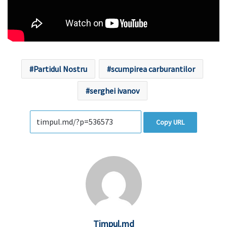
Partidul Nostru
scumpirea carburantilor
serghei ivanov
Copy URL
Timpul.md