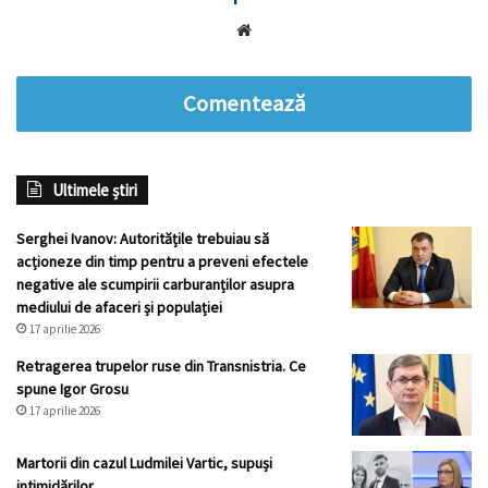
Website
Comentează
Ultimele știri
Serghei Ivanov: Autoritățile trebuiau să
acționeze din timp pentru a preveni efectele
negative ale scumpirii carburanților asupra
mediului de afaceri și populației
17 aprilie 2026
Retragerea trupelor ruse din Transnistria. Ce
spune Igor Grosu
17 aprilie 2026
Martorii din cazul Ludmilei Vartic, supuși
intimidărilor