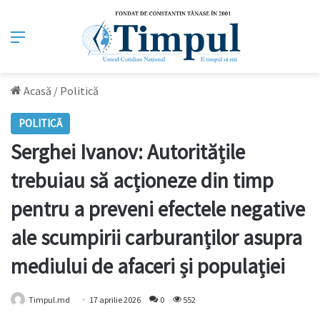
Meniu
Acasă
/
Politică
POLITICĂ
Serghei Ivanov: Autoritățile
trebuiau să acționeze din timp
pentru a preveni efectele negative
ale scumpirii carburanților asupra
mediului de afaceri și populației
Timpul.md
17 aprilie 2026
0
552