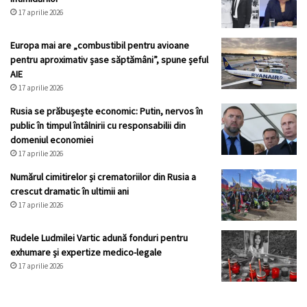
17 aprilie 2026
Europa mai are „combustibil pentru avioane
pentru aproximativ șase săptămâni”, spune șeful
AIE
17 aprilie 2026
Rusia se prăbușește economic: Putin, nervos în
public în timpul întâlnirii cu responsabilii din
domeniul economiei
17 aprilie 2026
Numărul cimitirelor și crematoriilor din Rusia a
crescut dramatic în ultimii ani
17 aprilie 2026
Rudele Ludmilei Vartic adună fonduri pentru
exhumare și expertize medico-legale
17 aprilie 2026