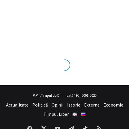
eks tecrübesinin ve üst
sex izle
seviye olduğu dışarıdan bakıldığın
P.P. „Timpul de Dimineață” (C) 2001-2025
Actualitate
Politică
Opinii
Istorie
Externe
Economie
Timpul Liber
Facebook
X
YouTube
Telegram
TikTok
RSS