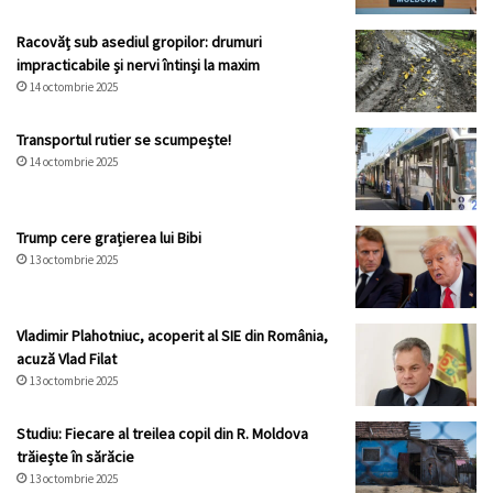
Racovăț sub asediul gropilor: drumuri
impracticabile și nervi întinși la maxim
14 octombrie 2025
Transportul rutier se scumpește!
14 octombrie 2025
Trump cere grațierea lui Bibi
13 octombrie 2025
Vladimir Plahotniuc, acoperit al SIE din România,
acuză Vlad Filat
13 octombrie 2025
Studiu: Fiecare al treilea copil din R. Moldova
trăiește în sărăcie
13 octombrie 2025