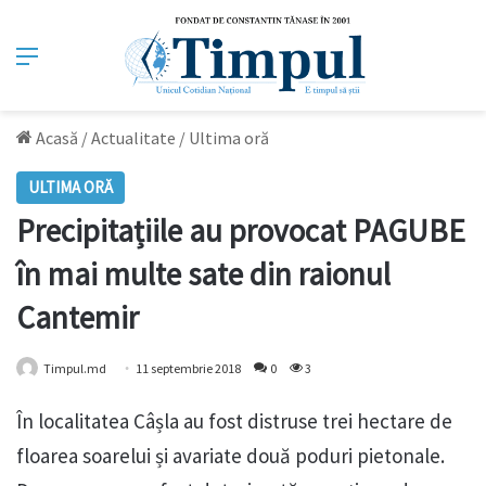
Meniu
Acasă
/
Actualitate
/
Ultima oră
ULTIMA ORĂ
Precipitațiile au provocat PAGUBE
în mai multe sate din raionul
Cantemir
Timpul.md
11 septembrie 2018
0
3
În localitatea Câșla au fost distruse trei hectare de
floarea soarelui și avariate două poduri pietonale.