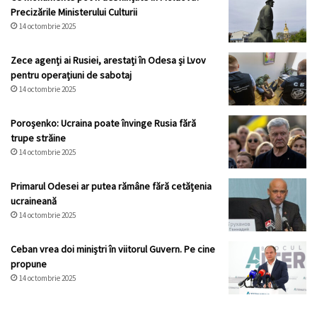
Precizările Ministerului Culturii
14 octombrie 2025
Zece agenți ai Rusiei, arestați în Odesa și Lvov
pentru operațiuni de sabotaj
14 octombrie 2025
Poroșenko: Ucraina poate învinge Rusia fără
trupe străine
14 octombrie 2025
Primarul Odesei ar putea rămâne fără cetățenia
ucraineană
14 octombrie 2025
Ceban vrea doi miniștri în viitorul Guvern. Pe cine
propune
14 octombrie 2025