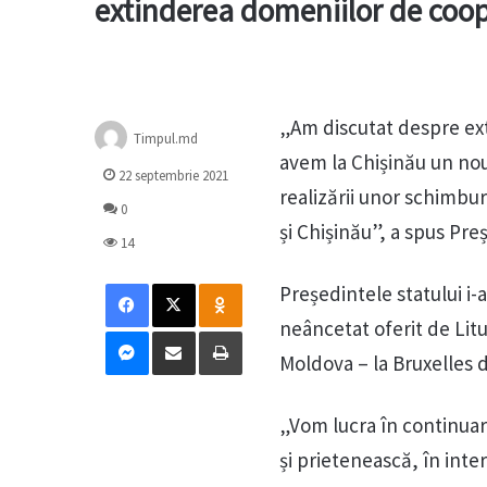
extinderea domeniilor de coop
„Am discutat despre ext
Timpul.md
avem la Chișinău un no
22 septembrie 2021
realizării unor schimbur
0
și Chișinău”, a spus Pr
14
Facebook
X
Odnoklassniki
Președintele statului i
neâncetat oferit de Lit
Messenger
Distribuie prin mail
Tipărește
Moldova – la Bruxelles da
„Vom lucra în continuar
și prietenească, în inte