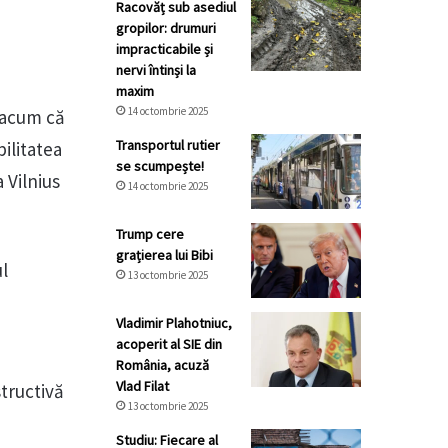
Racovăț sub asediul
gropilor: drumuri
impracticabile și
nervi întinși la
maxim
14 octombrie 2025
 acum că
Transportul rutier
ilitatea
se scumpește!
 Vilnius
14 octombrie 2025
Trump cere
grațierea lui Bibi
ul
13 octombrie 2025
Vladimir Plahotniuc,
acoperit al SIE din
România, acuză
Vlad Filat
tructivă
13 octombrie 2025
Studiu: Fiecare al