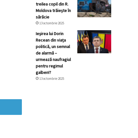
treilea copil din R.
Moldova trăiește în
sărăcie
13 octombrie 2025
Ieșirea lui Dorin
Recean din viața
politică, un semnal
de alarmă –
urmează naufragiul
pentru regimul
galben!?
13 octombrie 2025