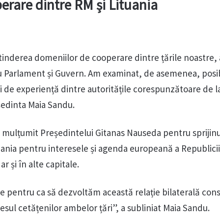
erare dintre RM și Lituania
inderea domeniilor de cooperare dintre țările noastre,
u Parlament și Guvern. Am examinat, de asemenea, posib
i de experiență dintre autoritățile corespunzătoare de la
eședinta Maia Sandu.
-a mulțumit Președintelui Gitanas Nauseda pentru sprijin
uania pentru interesele și agenda europeană a Republicii
r și în alte capitale.
e pentru ca să dezvoltăm această relație bilaterală cons
resul cetățenilor ambelor țări”, a subliniat Maia Sandu.