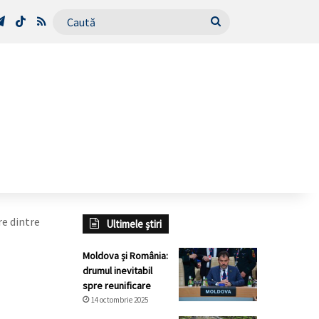
Tube
Telegram
TikTok
RSS
Caută
re dintre
Ultimele știri
Moldova și România:
drumul inevitabil
spre reunificare
14 octombrie 2025