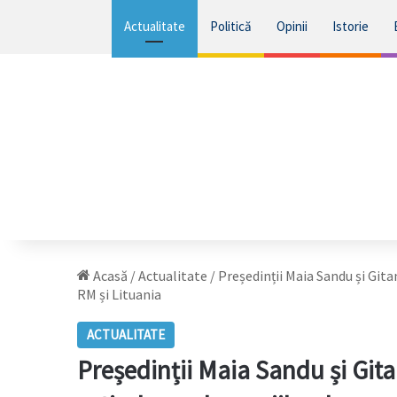
Actualitate
Politică
Opinii
Istorie
Acasă
/
Actualitate
/
Președinții Maia Sandu și Git
RM și Lituania
ACTUALITATE
Președinții Maia Sandu și Git