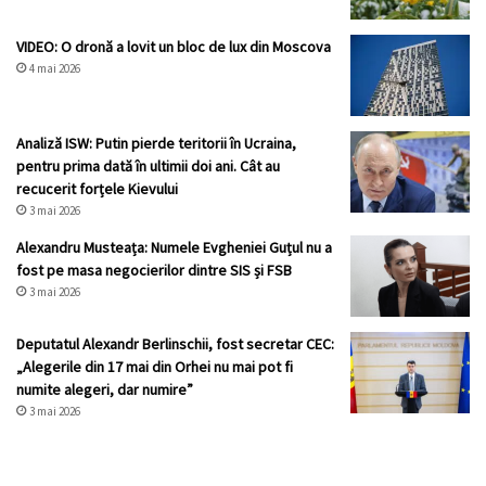
VIDEO: O dronă a lovit un bloc de lux din Moscova
4 mai 2026
Analiză ISW: Putin pierde teritorii în Ucraina,
pentru prima dată în ultimii doi ani. Cât au
recucerit forțele Kievului
3 mai 2026
Alexandru Musteața: Numele Evgheniei Guțul nu a
fost pe masa negocierilor dintre SIS și FSB
3 mai 2026
Deputatul Alexandr Berlinschii, fost secretar CEC:
„Alegerile din 17 mai din Orhei nu mai pot fi
numite alegeri, dar numire”
3 mai 2026