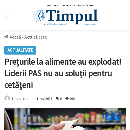
Meniu
Acasă
/
Actualitate
ACTUALITATE
Prețurile la alimente au explodat!
Liderii PAS nu au soluții pentru
cetățeni
Timpul.md
4 mai 2026
0
290