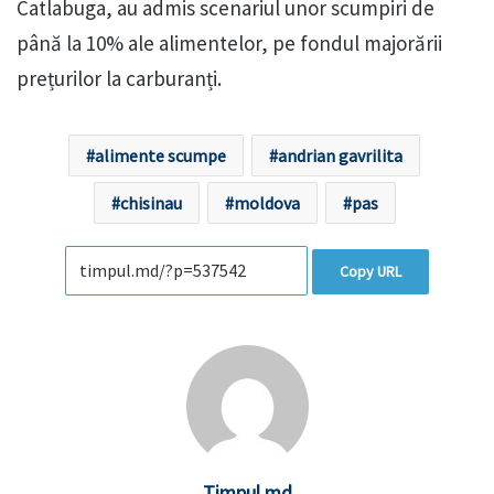
Catlabuga, au admis scenariul unor scumpiri de
până la 10% ale alimentelor, pe fondul majorării
prețurilor la carburanți.
alimente scumpe
andrian gavrilita
chisinau
moldova
pas
Copy URL
Timpul.md