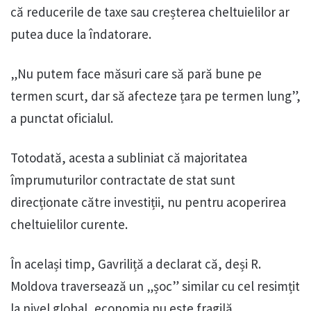
că reducerile de taxe sau creșterea cheltuielilor ar
putea duce la îndatorare.
„Nu putem face măsuri care să pară bune pe
termen scurt, dar să afecteze țara pe termen lung”,
a punctat oficialul.
Totodată, acesta a subliniat că majoritatea
împrumuturilor contractate de stat sunt
direcționate către investiții, nu pentru acoperirea
cheltuielilor curente.
În același timp, Gavriliță a declarat că, deși R.
Moldova traversează un „șoc” similar cu cel resimțit
la nivel global, economia nu este fragilă.