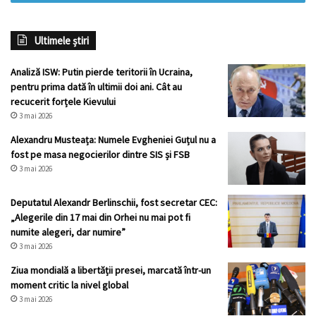
Ultimele știri
Analiză ISW: Putin pierde teritorii în Ucraina,
pentru prima dată în ultimii doi ani. Cât au
recucerit forțele Kievului
3 mai 2026
Alexandru Musteața: Numele Evgheniei Guțul nu a
fost pe masa negocierilor dintre SIS și FSB
3 mai 2026
Deputatul Alexandr Berlinschii, fost secretar CEC:
„Alegerile din 17 mai din Orhei nu mai pot fi
numite alegeri, dar numire”
3 mai 2026
Ziua mondială a libertății presei, marcată într-un
moment critic la nivel global
3 mai 2026