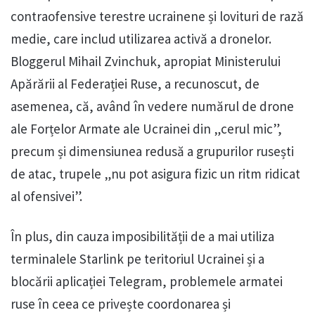
contraofensive terestre ucrainene și lovituri de rază
medie, care includ utilizarea activă a dronelor.
Bloggerul Mihail Zvinchuk, apropiat Ministerului
Apărării al Federației Ruse, a recunoscut, de
asemenea, că, având în vedere numărul de drone
ale Forțelor Armate ale Ucrainei din „cerul mic”,
precum și dimensiunea redusă a grupurilor rusești
de atac, trupele „nu pot asigura fizic un ritm ridicat
al ofensivei”.
În plus, din cauza imposibilității de a mai utiliza
terminalele Starlink pe teritoriul Ucrainei și a
blocării aplicației Telegram, problemele armatei
ruse în ceea ce privește coordonarea și