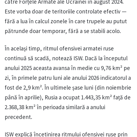
către Forțele Armate ale Ucrainei în august 2024.
Este vorba doar de teritoriile controlate efectiv —
fără a lua în calcul zonele în care trupele au putut
pătrunde doar temporar, fără a se stabili acolo.
În același timp, ritmul ofensivei armatei ruse
continuă să scadă, notează ISW. Dacă la începutul
anului 2025 aceasta avansa în medie cu 9,76 km² pe
zi, în primele patru luni ale anului 2026 indicatorul a
fost de 2,9 km². În ultimele șase luni (din noiembrie
până în aprilie), Rusia a ocupat 1.443,35 km² față de
2.368,38 km² în perioada similară a anului
precedent.
ISW explică încetinirea ritmului ofensivei ruse prin