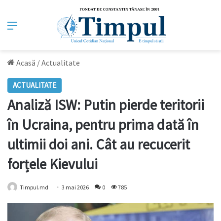
Meniu
Acasă
/
Actualitate
ACTUALITATE
Analiză ISW: Putin pierde teritorii
în Ucraina, pentru prima dată în
ultimii doi ani. Cât au recucerit
forțele Kievului
Timpul.md
3 mai 2026
0
785