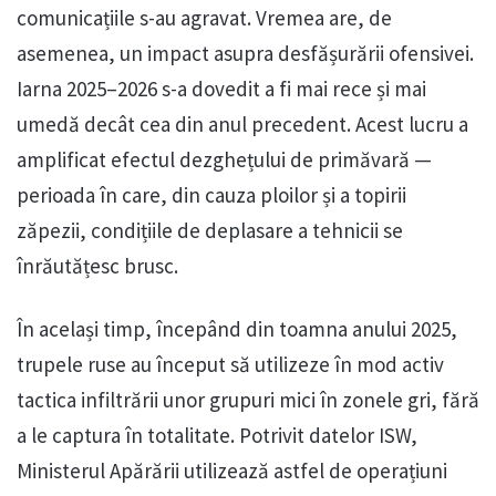
comunicațiile s-au agravat. Vremea are, de
asemenea, un impact asupra desfășurării ofensivei.
Iarna 2025–2026 s-a dovedit a fi mai rece și mai
umedă decât cea din anul precedent. Acest lucru a
amplificat efectul dezghețului de primăvară —
perioada în care, din cauza ploilor și a topirii
zăpezii, condițiile de deplasare a tehnicii se
înrăutățesc brusc.
În același timp, începând din toamna anului 2025,
trupele ruse au început să utilizeze în mod activ
tactica infiltrării unor grupuri mici în zonele gri, fără
a le captura în totalitate. Potrivit datelor ISW,
Ministerul Apărării utilizează astfel de operațiuni