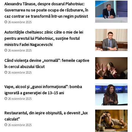
Alexandru Tănase, despre dosarul Plahotniuc:
Guvernarea nu se poate ocupa de răzbunare, în
caz contrar se transformă într-un regim putinist
26 noiembrie 2025
Autoritățile cheltuiesc zilnic câte o mie de lei
pentru arestul lui Plahotniuc, susține fostul
ministru Fadei Nagacevschi
26 noiembrie 2025
Când violența devine „normală”: femeile captive
în cercul abuzului tăcut
26 noiembrie 2025
Vape, alcool și „gunoi informațional”: bomba
ignorată a generației de 13–15 ani
26 noiembrie 2025
Restaurantul, din ieșire obișnuită, a devenit „lux
calculat”
26 noiembrie 2025