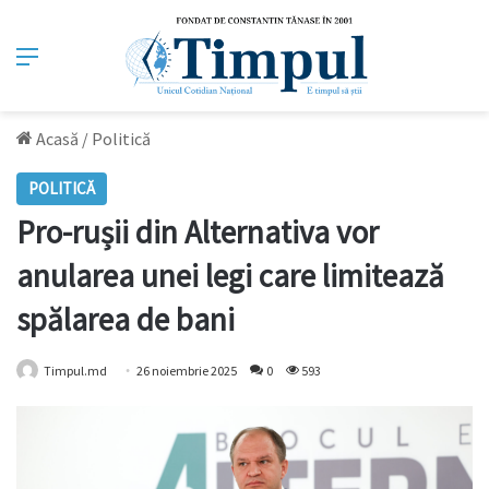
Meniu
Acasă
/
Politică
POLITICĂ
Pro-rușii din Alternativa vor
anularea unei legi care limitează
spălarea de bani
Timpul.md
26 noiembrie 2025
0
593