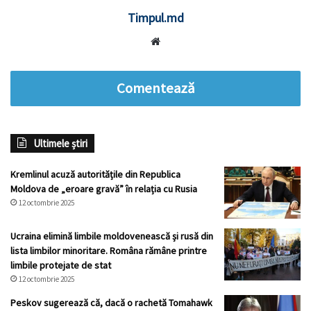
Timpul.md
Website
Comentează
Ultimele știri
Kremlinul acuză autoritățile din Republica
Moldova de „eroare gravă” în relația cu Rusia
12 octombrie 2025
Ucraina elimină limbile moldovenească și rusă din
lista limbilor minoritare. Româna rămâne printre
limbile protejate de stat
12 octombrie 2025
Peskov sugerează că, dacă o rachetă Tomahawk