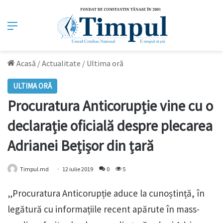
Meniu
Acasă
/
Actualitate
/
Ultima oră
ULTIMA ORĂ
Procuratura Anticorupție vine cu o
declarație oficială despre plecarea
Adrianei Bețișor din țară
Timpul.md
12 iulie 2019
0
5
„Procuratura Anticorupție aduce la cunoștință, în
legătură cu informațiile recent apărute în mass-