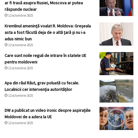
ar fi trasă asupra Rusiei, Moscova ar putea
răspunde nuclear
12 octombrie 2025
Kremlinul ameninţă voalat R. Moldova: Greșeala
asta a fost făcută deja de o altă țară și nu i-a
adus nimic bun
12 octombrie 2025
Care sunt noile reguli de intrare în statele UE
pentru moldoveni
12 octombrie 2025
Apa din râul Răut, grav poluată cu fecale.
Localnicii cer intervenția autorităților
12 octombrie 2025
DW a publicat un video ironic despre aspirațiile
Moldovei de a adera la UE
12 octombrie 2025