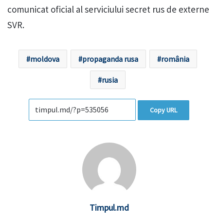
comunicat oficial al serviciului secret rus de externe
SVR.
moldova
propaganda rusa
românia
rusia
Copy URL
Timpul.md