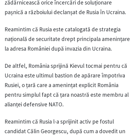
zădărnicească orice încercări de soluționare
pașnică a războiului declanșat de Rusia în Ucraina.
Reamintim că Rusia este catalogată de strategia
națională de securitate drept principala amenințare
la adresa României după invazia din Ucraina.
De altfel, România sprijină Kievul tocmai pentru că
Ucraina este ultimul bastion de apărare împotriva
Rusiei, o țară care a amenințat explicit România
pentru simplul fapt că țara noastră este membru al
alianței defensive NATO.
Reamintim că Rusia l-a sprijinit activ pe fostul
candidat Călin Georgescu, după cum a dovedit un