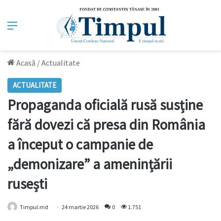
Meniu
Acasă
/
Actualitate
ACTUALITATE
Propaganda oficială rusă susține
fără dovezi că presa din România
a început o campanie de
„demonizare” a amenințării
rusești
Timpul.md
24 martie 2026
0
1.751