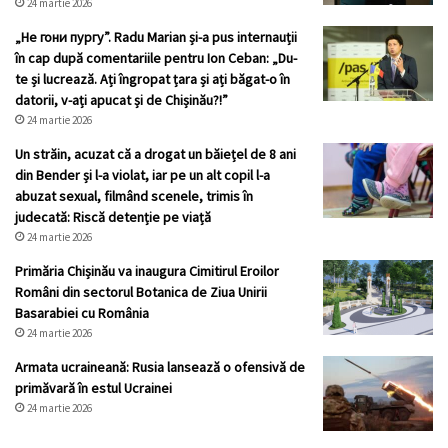
24 martie 2026
„Не гони пургу”. Radu Marian și-a pus internauții
în cap după comentariile pentru Ion Ceban: „Du-
te și lucrează. Ați îngropat țara și ați băgat-o în
datorii, v-ați apucat și de Chișinău?!”
24 martie 2026
Un străin, acuzat că a drogat un băiețel de 8 ani
din Bender și l-a violat, iar pe un alt copil l-a
abuzat sexual, filmând scenele, trimis în
judecată: Riscă detenție pe viață
24 martie 2026
Primăria Chișinău va inaugura Cimitirul Eroilor
Români din sectorul Botanica de Ziua Unirii
Basarabiei cu România
24 martie 2026
Armata ucraineană: Rusia lansează o ofensivă de
primăvară în estul Ucrainei
24 martie 2026