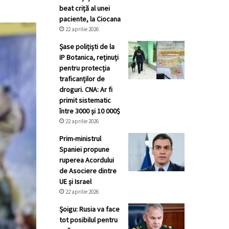
beat criță al unei
paciente, la Ciocana
22 aprilie 2026
Șase polițiști de la
IP Botanica, reținuți
pentru protecția
traficanților de
droguri. CNA: Ar fi
primit sistematic
între 3000 și 10 000$
22 aprilie 2026
Prim-ministrul
Spaniei propune
ruperea Acordului
de Asociere dintre
UE și Israel
22 aprilie 2026
Șoigu: Rusia va face
tot posibilul pentru