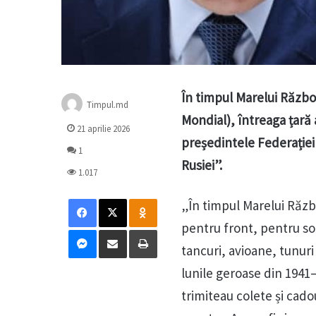
În timpul Marelui Război
Timpul.md
Mondial), întreaga țară a
21 aprilie 2026
președintele Federației
1
Rusiei”.
1.017
Facebook
X
Odnoklassniki
„În timpul Marelui Războ
pentru front, pentru sol
Messenger
Distribuie prin mail
Tipărește
tancuri, avioane, tunuri 
lunile geroase din 1941–
trimiteau colete și cado