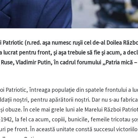
 Patriotic (n.red. așa numesc rușii cel de-al Doilea Războ
 lucrat pentru front, și așa trebuie să fie și acum, a dec
 Ruse, Vladimir Putin, în cadrul forumului „Patria mică 
i Patriotic, întreaga populație din spatele frontului a lu
dații noștri, pentru apărătorii noștri. Dar nu s-au fabric
și obuze. În cele mai grele luni ale Marelui Război Patriot
1942, la fel ca acum, copiii, bunicile, femeile tricotau șo
uri pe front. În această unitate constă succesul victoriilo