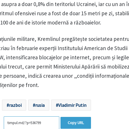
 asupra a doar 0,8% din teritoriul Ucrainei, iar cu un an 
itmul ofensivei ruse a fost de doar 15 metri pe zi, stabi
 100 de ani de istorie modernă a războaielor.
țiunile militare, Kremlinul pregătește societatea pentr
criau în februarie experții Institutului American de Studii
SW, intensificarea blocajelor pe internet, precum și legile
ului trecut, care permit Ministerului Apărării să mobilize
e persoane, indică crearea unor „condiții informațional
ățenilor pe front.
razboi
rusia
Vladimir Putin
Copy URL