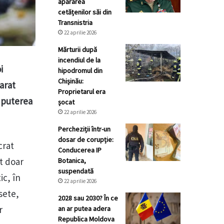
apărarea
cetățenilor săi din
Transnistria
22 aprilie 2026
Mărturii după
incendiul de la
i
hipodromul din
Chișinău:
larat
Proprietarul era
– puterea
șocat
22 aprilie 2026
Percheziții într-un
dosar de corupție:
crat
Conducerea IP
at doar
Botanica,
suspendată
ic, în
22 aprilie 2026
sete,
2028 sau 2030? În ce
r
an ar putea adera
Republica Moldova