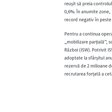
reușit să preia controlul
0,6%. În anumite zone, r
record negativ în peste
Pentru a continua opera
„mobilizare parțială”, s
Război (ISW). Potrivit I
adoptate la sfârșitul an
rezervă de 2 milioane d
recrutarea forțată a cet