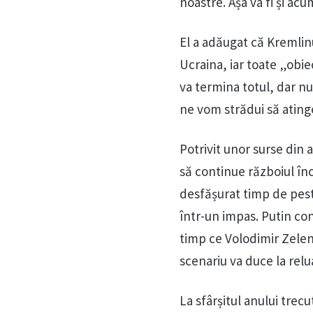
noastre. Așa va fi și acu
El a adăugat că Kremlin
Ucraina, iar toate „obie
va termina totul, dar nu
ne vom strădui să ating
Potrivit unor surse din
să continue războiul înc
desfășurat timp de pest
într-un impas. Putin co
timp ce Volodimir Zelens
scenariu va duce la relua
La sfârșitul anului trecu