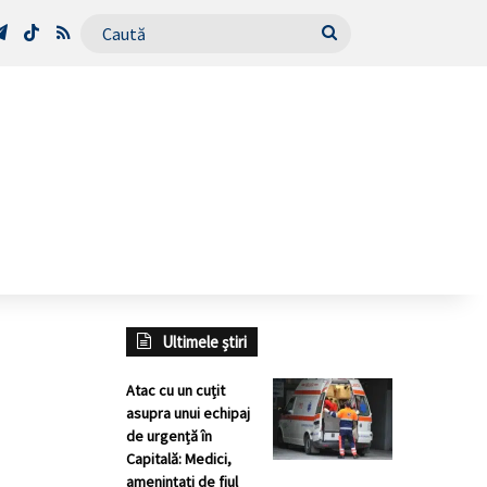
Tube
Telegram
TikTok
RSS
Caută
Ultimele știri
Atac cu un cuțit
asupra unui echipaj
de urgență în
Capitală: Medici,
amenințați de fiul