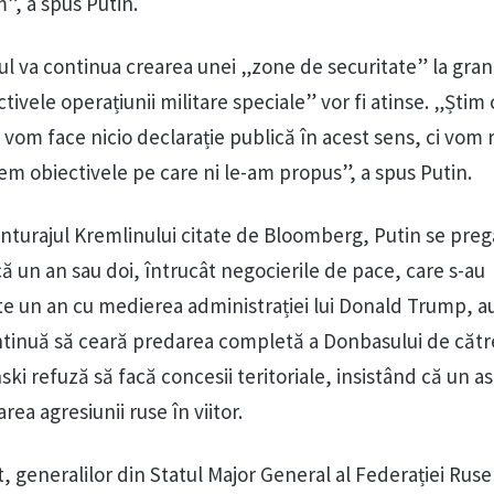
m”, a spus Putin.
ul va continua crearea unei „zone de securitate” la gran
ctivele operațiunii militare speciale” vor fi atinse. „Știm
 vom face nicio declarație publică în acest sens, ci vom r
em obiectivele pe care ni le-am propus”, a spus Putin.
 anturajul Kremlinului citate de Bloomberg, Putin se pre
ă un an sau doi, întrucât negocierile de pace, care s-au
e un an cu medierea administrației lui Donald Trump, a
ntinuă să ceară predarea completă a Donbasului de către
ki refuză să facă concesii teritoriale, insistând că un as
rea agresiunii ruse în viitor.
t, generalilor din Statul Major General al Federației Ruse