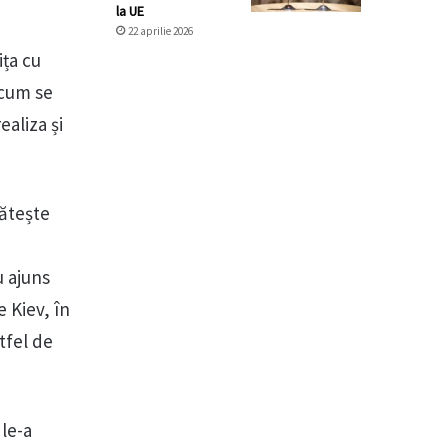
la UE
22 aprilie 2026
ița cu
 cum se
ealiza și
gătește
u ajuns
 Kiev, în
tfel de
 le-a