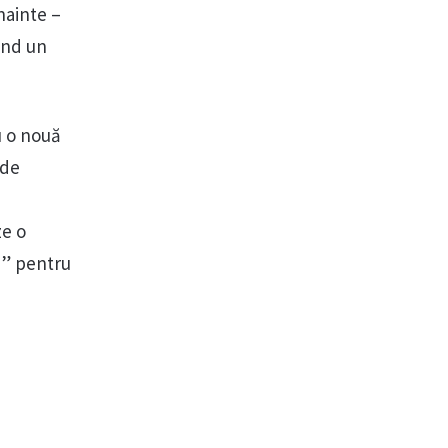
înainte –
lind un
u o nouă
 de
ze o
e” pentru