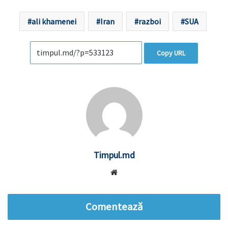
ali khamenei
Iran
razboi
SUA
Copy URL
Timpul.md
Website
Comentează