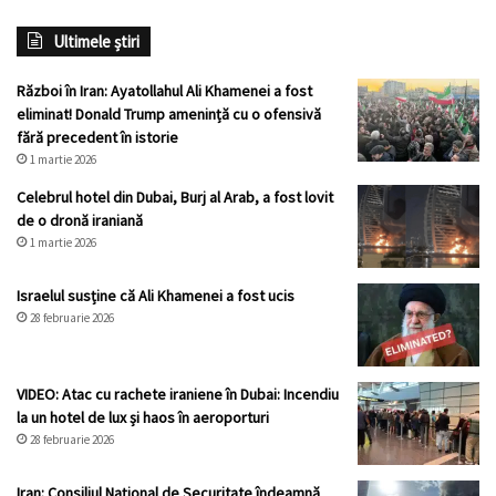
Ultimele știri
Război în Iran: Ayatollahul Ali Khamenei a fost
eliminat! Donald Trump amenință cu o ofensivă
fără precedent în istorie
1 martie 2026
Celebrul hotel din Dubai, Burj al Arab, a fost lovit
de o dronă iraniană
1 martie 2026
Israelul susține că Ali Khamenei a fost ucis
28 februarie 2026
VIDEO: Atac cu rachete iraniene în Dubai: Incendiu
la un hotel de lux și haos în aeroporturi
28 februarie 2026
Iran: Consiliul Național de Securitate îndeamnă