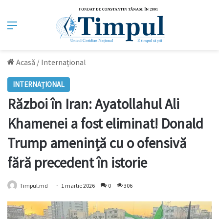
Meniu
Acasă
/
Internațional
INTERNAȚIONAL
Război în Iran: Ayatollahul Ali
Khamenei a fost eliminat! Donald
Trump amenință cu o ofensivă
fără precedent în istorie
Timpul.md
1 martie 2026
0
306