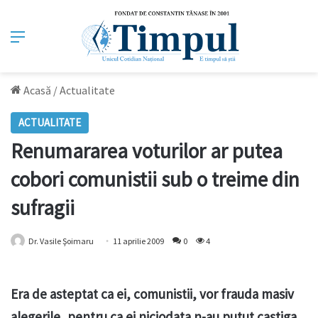
Meniu
Acasă
/
Actualitate
ACTUALITATE
Renumararea voturilor ar putea
cobori comunistii sub o treime din
sufragii
Dr. Vasile Şoimaru
11 aprilie 2009
0
4
Era de asteptat ca ei, comunistii, vor frauda masiv
alegerile, pentru ca ei niciodata n-au putut castiga