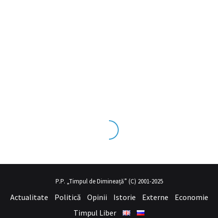
ks tecrübesinin ve üst
sex izle
seviye olduğu dışarıdan bakıldığında
P.P. „Timpul de Dimineață” (C) 2001-2025
Actualitate
Politică
Opinii
Istorie
Externe
Economie
Timpul Liber