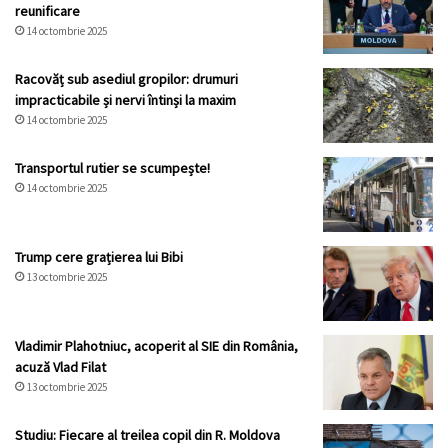
reunificare
14 octombrie 2025
Racovăț sub asediul gropilor: drumuri
impracticabile și nervi întinși la maxim
14 octombrie 2025
Transportul rutier se scumpește!
14 octombrie 2025
Trump cere grațierea lui Bibi
13 octombrie 2025
Vladimir Plahotniuc, acoperit al SIE din România,
acuză Vlad Filat
13 octombrie 2025
Studiu: Fiecare al treilea copil din R. Moldova