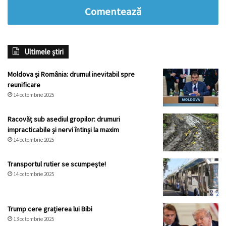
Comentează
Ultimele știri
Moldova și România: drumul inevitabil spre
reunificare
14 octombrie 2025
Racovăț sub asediul gropilor: drumuri
impracticabile și nervi întinși la maxim
14 octombrie 2025
Transportul rutier se scumpește!
14 octombrie 2025
Trump cere grațierea lui Bibi
13 octombrie 2025