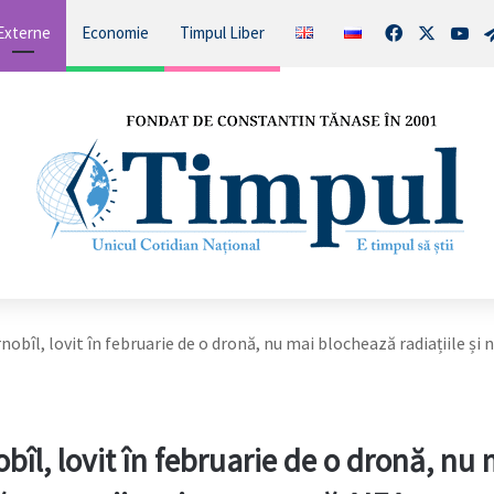
Facebook
X
You
Externe
Economie
Timpul Liber
nobîl, lovit în februarie de o dronă, nu mai blochează radiațiile și 
bîl, lovit în februarie de o dronă, nu