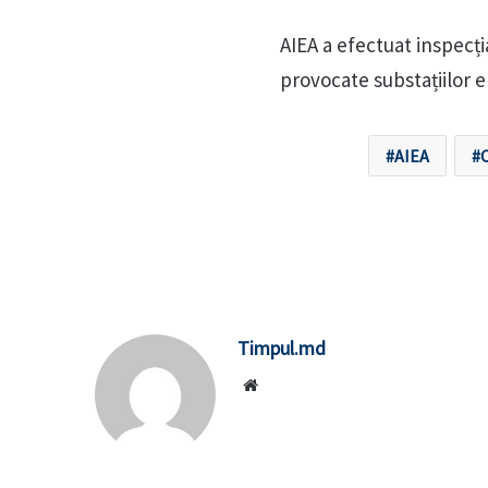
AIEA a efectuat inspecți
provocate substațiilor e
AIEA
C
Timpul.md
Website