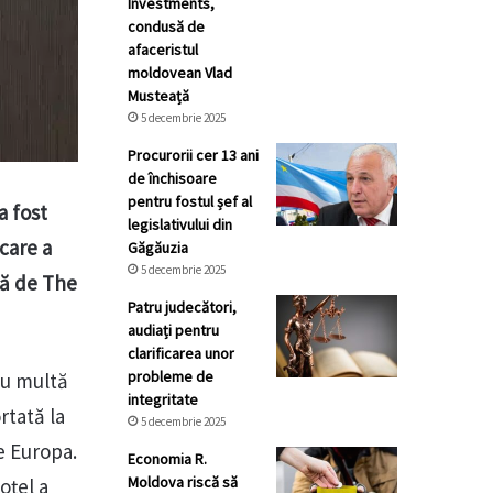
Investments,
condusă de
afaceristul
moldovean Vlad
Musteață
5 decembrie 2025
Procurorii cer 13 ani
de închisoare
pentru fostul șef al
a fost
legislativului din
ocare a
Găgăuzia
5 decembrie 2025
tă de The
Patru judecători,
audiați pentru
clarificarea unor
probleme de
cu multă
integritate
rtată la
5 decembrie 2025
de Europa.
Economia R.
Moldova riscă să
oțel a