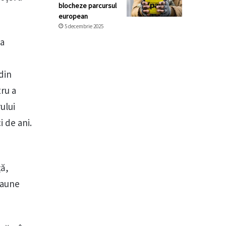
blocheze parcursul
european
5 decembrie 2025
ea
din
tru a
rului
i de ani.
ță,
daune