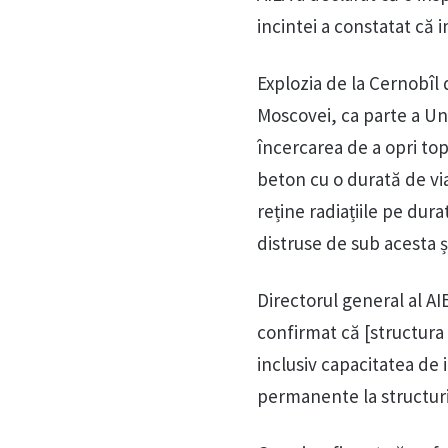
incintei a constatat că 
Explozia de la Cernobîl 
Moscovei, ca parte a Uniu
încercarea de a opri top
beton cu o durată de via
reține radiațiile pe dura
distruse de sub acesta ș
Directorul general al AI
confirmat că [structura 
inclusiv capacitatea de
permanente la structuri