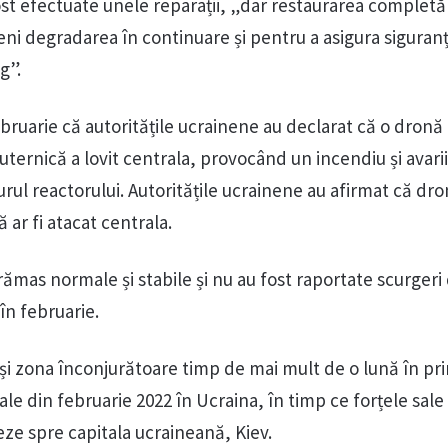
fost efectuate unele reparații, „dar restaurarea comple
eni degradarea în continuare și pentru a asigura siguran
g”.
bruarie că autoritățile ucrainene au declarat că o dronă
uternică a lovit centrala, provocând un incendiu și avari
jurul reactorului. Autoritățile ucrainene au afirmat că dro
 ar fi atacat centrala.
u rămas normale și stabile și nu au fost raportate scurgeri
în februarie.
 și zona înconjurătoare timp de mai mult de o lună în pr
ale din februarie 2022 în Ucraina, în timp ce forțele sale
seze spre capitala ucraineană, Kiev.