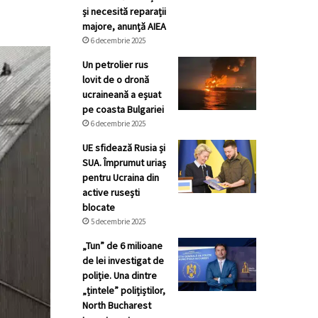
și necesită reparații
majore, anunță AIEA
6 decembrie 2025
Un petrolier rus
lovit de o dronă
ucraineană a eșuat
pe coasta Bulgariei
6 decembrie 2025
UE sfidează Rusia și
SUA. Împrumut uriaș
pentru Ucraina din
active rusești
blocate
5 decembrie 2025
„Tun” de 6 milioane
de lei investigat de
poliție. Una dintre
„țintele” polițiștilor,
North Bucharest