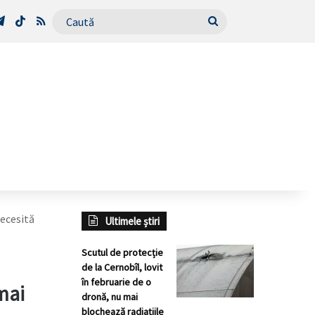
Tube
Telegram
TikTok
RSS
Caută
necesită
Ultimele știri
Scutul de protecție
de la Cernobîl, lovit
în februarie de o
 mai
dronă, nu mai
blochează radiațiile