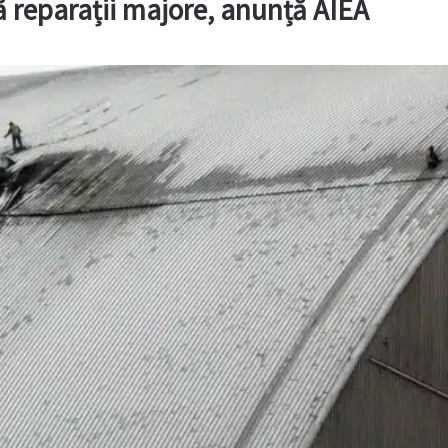
tă reparații majore, anunță AIEA