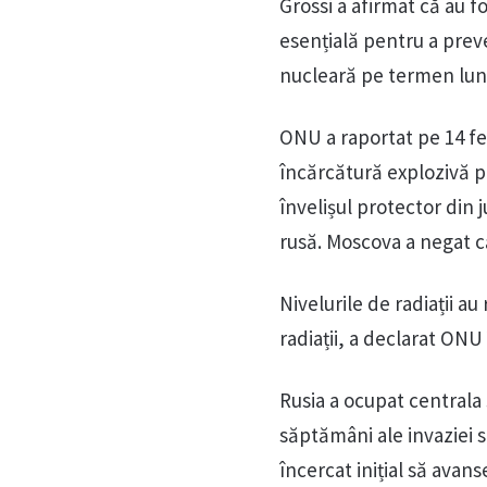
Grossi a afirmat că au 
esențială pentru a prev
nucleară pe termen lun
ONU a raportat pe 14 fe
încărcătură explozivă p
învelișul protector din 
rusă. Moscova a negat că
Nivelurile de radiații a
radiații, a declarat ONU 
Rusia a ocupat centrala
săptămâni ale invaziei s
încercat inițial să avan