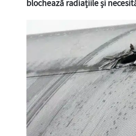
blochează radiațiile și necesi