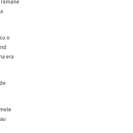
tă rămâne
ța
 cu o
ind
na era
 de
imele
 au