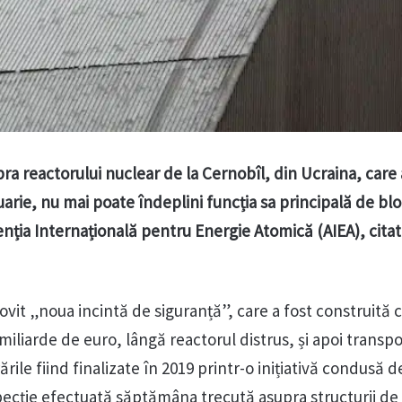
a reactorului nuclear de la Cernobîl, din Ucraina, care 
uarie, nu mai poate îndeplini funcția sa principală de bl
genția Internațională pentru Energie Atomică (AIEA), cita
lovit „noua incintă de siguranță”, care a fost construită 
 miliarde de euro, lângă reactorul distrus, și apoi transpo
rările fiind finalizate în 2019 printr-o inițiativă condusă 
pecție efectuată săptămâna trecută asupra structurii de 