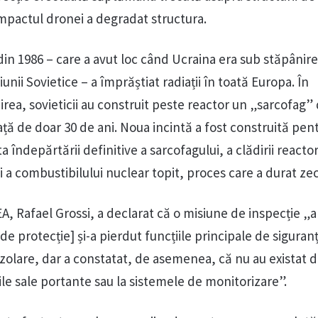
impactul dronei a degradat structura.
din 1986 – care a avut loc când Ucraina era sub stăpânir
nii Sovietice – a împrăștiat radiații în toată Europa. În
irea, sovieticii au construit peste reactor un „sarcofag” 
ță de doar 30 de ani. Noua incintă a fost construită pen
ta îndepărtării definitive a sarcofagului, a clădirii reacto
i a combustibilului nuclear topit, proces care a durat zec
EA, Rafael Grossi, a declarat că o misiune de inspecție „a
de protecție] și-a pierdut funcțiile principale de siguran
 izolare, dar a constatat, de asemenea, că nu au existat 
le sale portante sau la sistemele de monitorizare”.