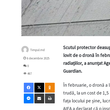
Scutul protector deasupr
Timpul.md
lovit de o dronă în febr
6 decembrie 2025
radiațiilor, a anunțat A
0
Guardian.
467
Facebook
X
Odnoklassniki
În februarie, o dronă a 
trudă, la un cost de 1,5
Messenger
Distribuie prin mail
Tipărește
fața locului pe șine, luc
AIEA a declarat că o ins