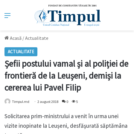
Meniu
Acasă
/
Actualitate
ACTUALITATE
Șefii postului vamal și al poliției de
frontieră de la Leușeni, demiși la
cererea lui Pavel FiIip
Timpul.md
2 august 2018
0
5
Solicitarea prim-ministrului a venit în urma unei
vizite inopinate la Leușeni, desfăşurată săptămâna