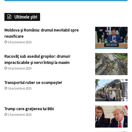
Ultimele știri
Moldova și România: drumul inevitabil spre
reunificare
14 octombrie 2025
Racovăț sub asediul gropilor: drumuri
impracticabile și nervi întinși la maxim
14 octombrie 2025
Transportul rutier se scumpește!
14 octombrie 2025
Trump cere grațierea lui Bibi
13 octombrie 2025