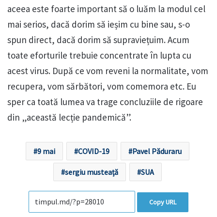
aceea este foarte important să o luăm la modul cel
mai serios, dacă dorim să ieșim cu bine sau, s-o
spun direct, dacă dorim să supraviețuim. Acum
toate eforturile trebuie concentrate în lupta cu
acest virus. După ce vom reveni la normalitate, vom
recupera, vom sărbători, vom comemora etc. Eu
sper ca toată lumea va trage concluziile de rigoare
din „această lecție pandemică”.
9 mai
COVID-19
Pavel Păduraru
sergiu musteață
SUA
Copy URL