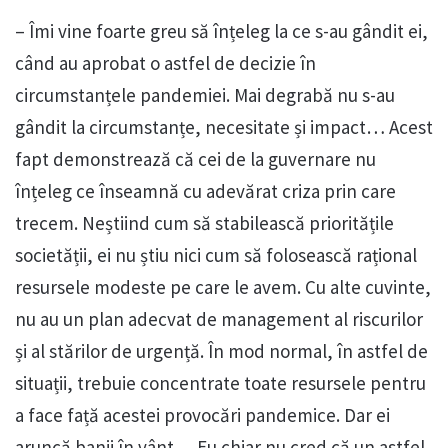
– Îmi vine foarte greu să înțeleg la ce s-au gândit ei,
când au aprobat o astfel de decizie în
circumstanțele pandemiei. Mai degrabă nu s-au
gândit la circumstanțe, necesitate și impact… Acest
fapt demonstrează că cei de la guvernare nu
înțeleg ce înseamnă cu adevărat criza prin care
trecem. Neștiind cum să stabilească prioritățile
societății, ei nu știu nici cum să folosească rațional
resursele modeste pe care le avem. Cu alte cuvinte,
nu au un plan adecvat de management al riscurilor
și al stărilor de urgență. În mod normal, în astfel de
situații, trebuie concentrate toate resursele pentru
a face față acestei provocări pandemice. Dar ei
aruncă banii în vânt… Eu chiar nu cred că un astfel