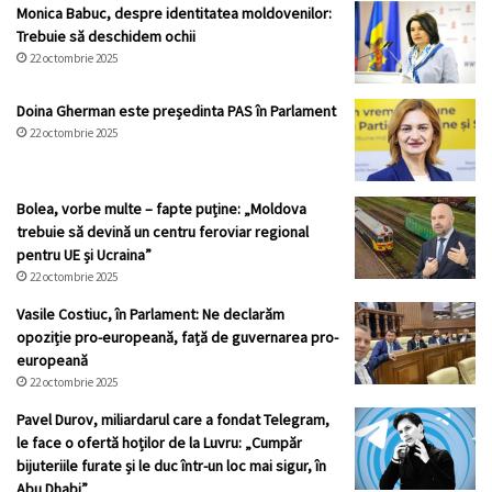
Monica Babuc, despre identitatea moldovenilor:
Trebuie să deschidem ochii
22 octombrie 2025
Doina Gherman este președinta PAS în Parlament
22 octombrie 2025
Bolea, vorbe multe – fapte puține: „Moldova
trebuie să devină un centru feroviar regional
pentru UE și Ucraina”
22 octombrie 2025
Vasile Costiuc, în Parlament: Ne declarăm
opoziție pro-europeană, față de guvernarea pro-
europeană
22 octombrie 2025
Pavel Durov, miliardarul care a fondat Telegram,
le face o ofertă hoților de la Luvru: „Cumpăr
bijuteriile furate și le duc într-un loc mai sigur, în
Abu Dhabi”