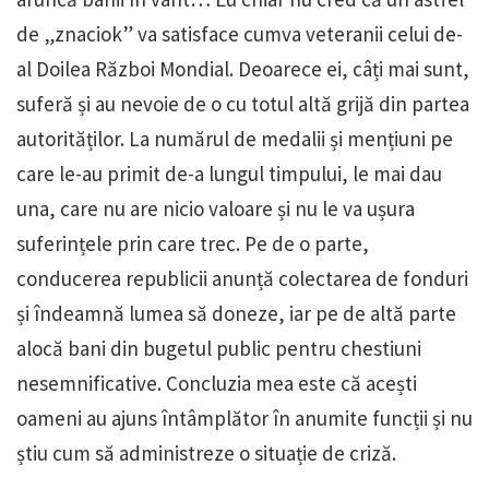
de „znaciok” va satisface cumva veteranii celui de-
al Doilea Război Mondial. Deoarece ei, câți mai sunt,
suferă și au nevoie de o cu totul altă grijă din partea
autorităților. La numărul de medalii și mențiuni pe
care le-au primit de-a lungul timpului, le mai dau
una, care nu are nicio valoare și nu le va ușura
suferințele prin care trec. Pe de o parte,
conducerea republicii anunță colectarea de fonduri
și îndeamnă lumea să doneze, iar pe de altă parte
alocă bani din bugetul public pentru chestiuni
nesemnificative. Concluzia mea este că acești
oameni au ajuns întâmplător în anumite funcții și nu
știu cum să administreze o situație de criză.