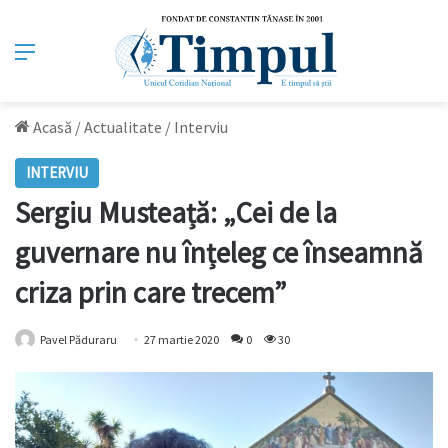
Meniu
Acasă
/
Actualitate
/
Interviu
INTERVIU
Sergiu Musteață: „Cei de la
guvernare nu înțeleg ce înseamnă
criza prin care trecem”
Pavel Păduraru
27 martie 2020
0
30