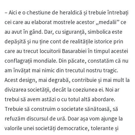
– Aici e o chestiune de heraldică și trebuie întrebați
cei care au elaborat mostrele acestor „medalii” ce
au avut în gând. Dar, cu siguranță, simbolica este
depășită și nu ține cont de realitățile istorice prin
care au trecut locuitorii Basarabiei în timpul acestei
conflagrații mondiale. Din păcate, constatăm că nu
am învățat mai nimic din trecutul nostru tragic.
Acest design, mai degrabă, contribuie și mai mult la
divizarea societății, decât la coeziunea ei. Noi ar
trebui să avem astăzi o cu totul altă abordare.
Trebuie să construim o societate sănătoasă, să
refuzăm discursul de ură. Doar așa vom ajunge la
valorile unei societăți democratice, tolerante și