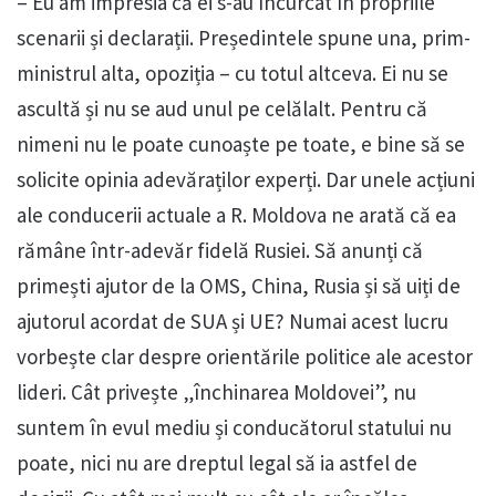
– Eu am impresia că ei s-au încurcat în propriile
scenarii și declarații. Președintele spune una, prim-
ministrul alta, opoziția – cu totul altceva. Ei nu se
ascultă și nu se aud unul pe celălalt. Pentru că
nimeni nu le poate cunoaște pe toate, e bine să se
solicite opinia adevăraților experți. Dar unele acțiuni
ale conducerii actuale a R. Moldova ne arată că ea
rămâne într-adevăr fidelă Rusiei. Să anunți că
primești ajutor de la OMS, China, Rusia și să uiți de
ajutorul acordat de SUA și UE? Numai acest lucru
vorbește clar despre orientările politice ale acestor
lideri. Cât privește „închinarea Moldovei”, nu
suntem în evul mediu și conducătorul statului nu
poate, nici nu are dreptul legal să ia astfel de