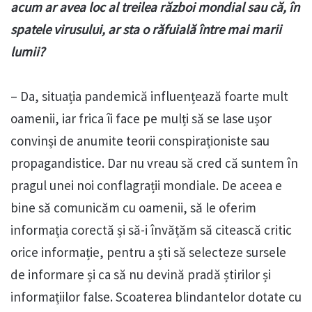
acum ar avea loc al treilea război mondial sau că, în
spatele virusului, ar sta o răfuială între mai marii
lumii?
– Da, situația pandemică influențează foarte mult
oamenii, iar frica îi face pe mulți să se lase ușor
convinși de anumite teorii conspiraționiste sau
propagandistice. Dar nu vreau să cred că suntem în
pragul unei noi conflagrații mondiale. De aceea e
bine să comunicăm cu oamenii, să le oferim
informația corectă și să-i învățăm să citească critic
orice informație, pentru a ști să selecteze sursele
de informare și ca să nu devină pradă știrilor și
informațiilor false. Scoaterea blindantelor dotate cu