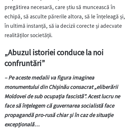
pregătirea necesară, care știu să muncească în
echipă, să asculte părerile altora, să le înțeleagă și,
în ultimă instanță, să ia decizii corecte și adecvate
realităților societății.
„Abuzul istoriei conduce la noi
confruntări”
– Pe aceste medalii va figura imaginea
monumentului din Chișinău consacrat „eliberării
Moldovei de sub ocupația fascistă”. Acest lucru ne
face să înțelegem că guvernarea socialistă face
propagandă pro-rusă chiar și în caz de situație
excepțională…