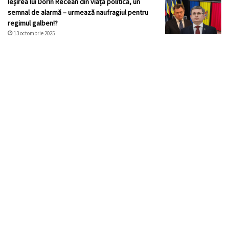
Ieșirea lui Dorin Recean din viața politică, un
semnal de alarmă – urmează naufragiul pentru
regimul galben!?
13 octombrie 2025