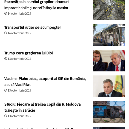
Racovăț sub asediul gropilor: drumuri
impracticabile și nervi întinși la maxim
14 octombrie 2025
Transportul rutier se scumpește!
14 octombrie 2025
Trump cere grațierea lui Bibi
13 octombrie 2025
Vladimir Plahotniuc, acoperit al SIE din România,
acuză Vlad Filat
13 octombrie 2025
Studiu: Fiecare al treilea copil din R. Moldova
trăiește în sărăcie
13 octombrie 2025