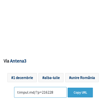
Via
Antena3
1 decembrie
alba-iulie
unire România
Copy URL