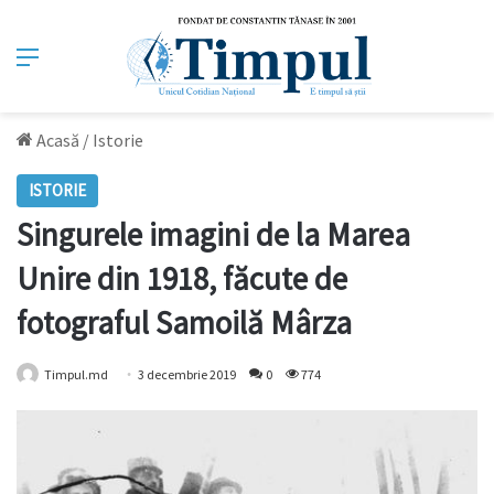
Meniu
Acasă
/
Istorie
ISTORIE
Singurele imagini de la Marea
Unire din 1918, făcute de
fotograful Samoilă Mârza
Timpul.md
3 decembrie 2019
0
774