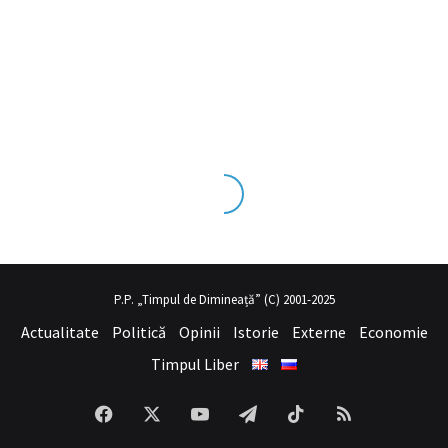
ks tecrübesinin ve üst
sex izle
seviye olduğu dışarıdan bakıldığınd
P.P. „Timpul de Dimineață” (C) 2001-2025
Actualitate
Politică
Opinii
Istorie
Externe
Economie
Timpul Liber
Facebook
X
YouTube
Telegram
TikTok
RSS