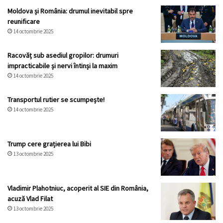
Moldova și România: drumul inevitabil spre
reunificare
14 octombrie 2025
Racovăț sub asediul gropilor: drumuri
impracticabile și nervi întinși la maxim
14 octombrie 2025
Transportul rutier se scumpește!
14 octombrie 2025
Trump cere grațierea lui Bibi
13 octombrie 2025
Vladimir Plahotniuc, acoperit al SIE din România,
acuză Vlad Filat
13 octombrie 2025