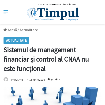
Meniu
Acasă
/
Actualitate
ACTUALITATE
Sistemul de management
financiar și control al CNAA nu
este funcțional
Timpul.md
13 iunie 2018
0
7