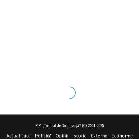
ks tecrübesinin ve üst
sex izle
seviye olduğu dışarıdan bakıldığınd
P.P. „Timpul de Dimineață” (C) 2001-2025
Actualitate
Politică
Opinii
Istorie
Externe
Economie