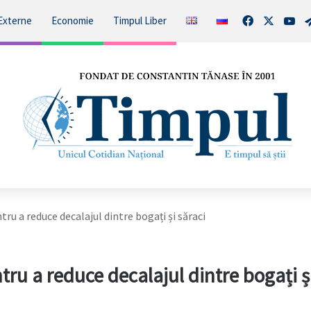
Facebook
X
You
Externe
Economie
Timpul Liber
ru a reduce decalajul dintre bogați și săraci
ru a reduce decalajul dintre bogați ș