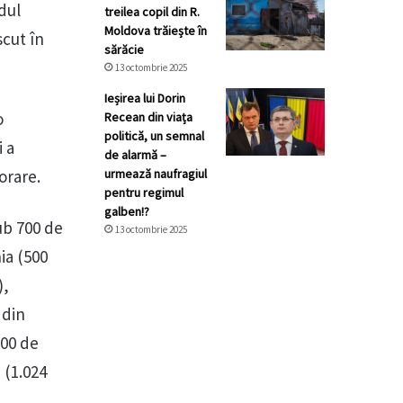
dul
treilea copil din R.
Moldova trăiește în
scut în
sărăcie
13 octombrie 2025
Ieșirea lui Dorin
o
Recean din viața
politică, un semnal
i a
de alarmă –
orare.
urmează naufragiul
pentru regimul
galben!?
ub 700 de
13 octombrie 2025
ia (500
),
 din
100 de
 (1.024