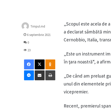
„Scopul este acela de a 
Timpul.md
a declarat sâmbătă mini
6 septembrie 2021
Cernobbio, Italia, tran
0
23
„Este un instrument impo
Facebook
X
Odnoklassniki
în ţara noastră“, a afirm
Messenger
Distribuie prin mail
Tipărește
„De când am preluat guv
unul din elementele prior
vicepremier.
Recent, premierul spani