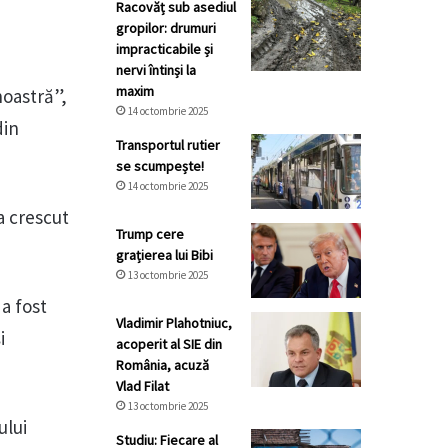
Racovăț sub asediul
gropilor: drumuri
impracticabile și
nervi întinși la
maxim
noastră”,
14 octombrie 2025
din
Transportul rutier
se scumpește!
14 octombrie 2025
a crescut
Trump cere
grațierea lui Bibi
13 octombrie 2025
a fost
Vladimir Plahotniuc,
i
acoperit al SIE din
România, acuză
Vlad Filat
13 octombrie 2025
ului
Studiu: Fiecare al