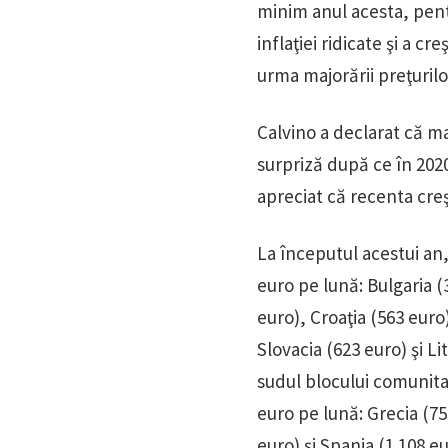
minim anul acesta, pent
inflaţiei ridicate şi a cr
urma majorării preţurilor
Calvino a declarat că ma
surpriză după ce în 2020 
apreciat că recenta creş
La începutul acestui an
euro pe lună: Bulgaria (
euro), Croaţia (563 euro
Slovacia (623 euro) şi Li
sudul blocului comunitar
euro pe lună: Grecia (75
euro) şi Spania (1.108 eu