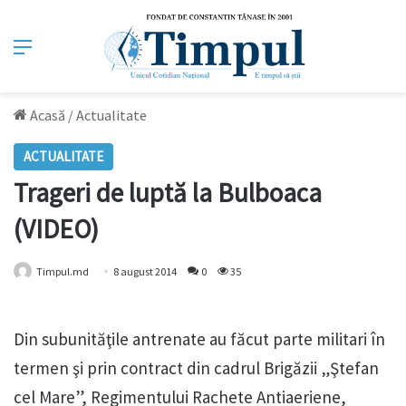
Meniu
Acasă
/
Actualitate
ACTUALITATE
Trageri de luptă la Bulboaca
(VIDEO)
Timpul.md
8 august 2014
0
35
Din subunităţile antrenate au făcut parte militari în
termen şi prin contract din cadrul Brigăzii „Ştefan
cel Mare”, Regimentului Rachete Antiaeriene,