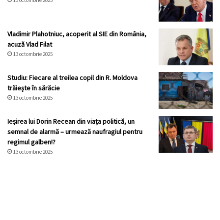
13 octombrie 2025
Vladimir Plahotniuc, acoperit al SIE din România,
acuză Vlad Filat
13 octombrie 2025
Studiu: Fiecare al treilea copil din R. Moldova
trăiește în sărăcie
13 octombrie 2025
Ieșirea lui Dorin Recean din viața politică, un
semnal de alarmă – urmează naufragiul pentru
regimul galben!?
13 octombrie 2025