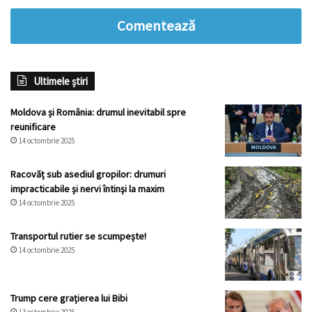
Comentează
Ultimele știri
Moldova și România: drumul inevitabil spre
reunificare
14 octombrie 2025
Racovăț sub asediul gropilor: drumuri
impracticabile și nervi întinși la maxim
14 octombrie 2025
Transportul rutier se scumpește!
14 octombrie 2025
Trump cere grațierea lui Bibi